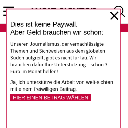
Direkt
zum
Inhalt
Dies ist keine Paywall.
ABO
LOGIN
Aber Geld brauchen wir schon:
Europas Agrarexporte
Unseren Journalismus, der vernachlässigte
Themen und Sichtweisen aus dem globalen
Wir schaden Afrikas
Süden aufgreift, gibt es nicht für lau. Wir
brauchen dafür Ihre Unterstützung – schon 3
Bauern!
Euro im Monat helfen!
Ja, ich unterstütze die Arbeit von welt-sichten
Europa exportiert einen Teil seiner
mit einem freiwilligen Beitrag.
landwirtschaftlichen Überschüsse nach Afrika.
HIER EINEN BETRAG WÄHLEN
Ist das für die Landwirtschaft dort wirklich nur
ein untergeordnetes Problem?