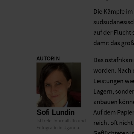
Die Kämpfe im 
südsudanesisch
auf der Flucht
damit das größ
AUTORIN
Das ostafrikani
worden. Nach d
Leistungen wie
Lagern, sonde
anbauen könn
Sofi Lundin
Auf dem Papier 
ist freie Journalistin und
reicht oft nich
Fotografin in Uganda.
Geflüchteten i