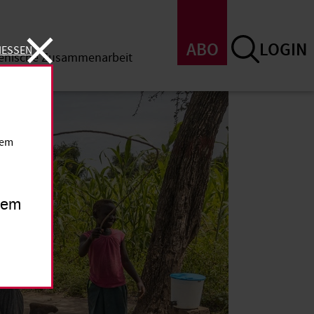
ABO
LOGIN
IESSEN
menische Zusammenarbeit
SSEN
dem
inem