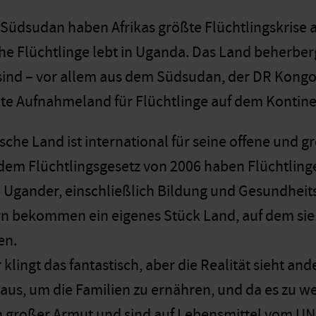
Südsudan haben Afrikas größte Flüchtlingskrise a
e Flüchtlinge lebt in Uganda. Das Land beherberg
 sind – vor allem aus dem Südsudan, der DR Kongo
te Aufnahmeland für Flüchtlinge auf dem Kontine
sche Land ist international für seine offene und g
em Flüchtlingsgesetz von 2006 haben Flüchtlinge
 Ugander, einschließlich Bildung und Gesundheits
rn bekommen ein eigenes Stück Land, auf dem si
en.
klingt das fantastisch, aber die Realität sieht a
t aus, um die Familien zu ernähren, und da es zu we
n großer Armut und sind auf Lebensmittel vom U