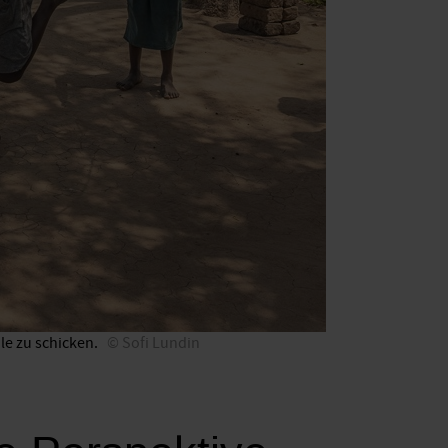
le zu ­schicken.
Sofi Lundin