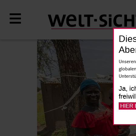
Direkt
zum
Inhalt
Dies
Abe
Unseren
globalen
Unterstü
Ja, ic
freiwi
HIER