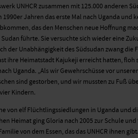
lfswerk UNHCR zusammen mit 125.000 anderen Süds
n 1990er Jahren das erste Mal nach Uganda und ke
bkommen, das den Menschen neue Hoffnung mach
udan führte. Sie versuchte sich wieder eine Zuk
ch der Unabhängigkeit des Südsudan zwang die Fam
t ihre Heimatstadt Kajukeji erreicht hatten, floh
nach Uganda. „Als wir Gewehrschüsse vor unseren
hen sind gestorben, und wir mussten zu Fuß über 
 vier Kindern.
ine von elf Flüchtlingssiedlungen in Uganda und di
en Heimat ging Gloria nach 2005 zur Schule und 
 Familie von dem Essen, das das UNHCR ihnen gibt