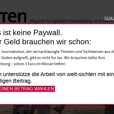
SCHL
Magazin für globale Entwicklung und öku
 ist keine Paywall.
SCHLIE
r Geld brauchen wir schon:
 Journalismus, der vernachlässigte Themen und Sichtweisen aus 
 Süden aufgreift, gibt es nicht für lau. Wir brauchen dafür Ihre
tzung – schon 3 Euro im Monat helfen!
h unterstütze die Arbeit von welt-sichten mit e
lligen Beitrag.
 EINEN BETRAG WÄHLEN