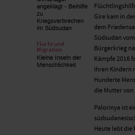
Flüchtlingshi
angeklagt - Beihilfe
zu
Gire kam in de
Kriegsverbrechen
dem Friedensa
im Südsudan
Südsudan vom S
Flucht und
Bürgerkrieg na
Migration
Kleine Inseln der
Kämpfe 2016 fas
Menschlichkeit
ihren Kindern 
Hunderte Mensc
die Mutter von
Palorinya ist e
südsudanesisch
Heute lebt die