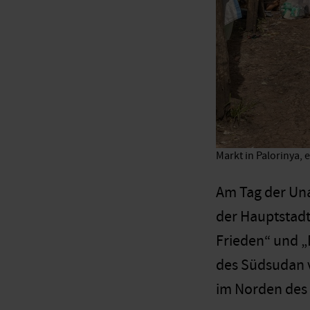
Markt in Palorinya,
Am Tag der Una
der Hauptstadt
Frieden“ und „D
des Südsudan v
im Norden des