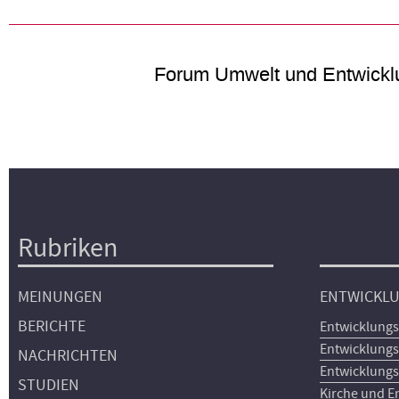
Forum Umwelt und Entwickl
Rubriken
Hauptnavigation
MEINUNGEN
ENTWICKL
BERICHTE
Entwicklungs
Entwicklungs
NACHRICHTEN
Entwicklungs
STUDIEN
Kirche und E