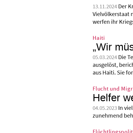
Der K
13.11.2024
Vielvölkerstaat
werfen ihr Krieg
Haiti
„Wir müs
Die T
05.03.2024
ausgelöst, beric
aus Haiti. Sie fo
Flucht und Migr
Helfer 
In vie
04.05.2023
zunehmend behind
Flüchtlingspolit