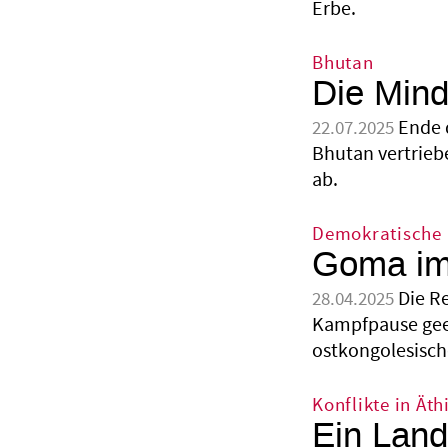
Erbe.
Bhutan
Die Minde
Ende 
22.07.2025
Bhutan vertriebe
ab.
Demokratische 
Goma im 
Die R
28.04.2025
Kampfpause geei
ostkongolesisch
Konflikte in Äth
Ein Land 