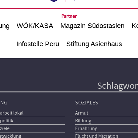
Partner
ung
WÖK/KASA
Magazin Südostasien
Ko
Infostelle Peru
Stiftung Asienhaus
Schlagwor
UNG
SOZIALES
arbeit lokal
Armut
politik
Bildung
ziele
Ernährung
ntwicklung
Flucht und Migration