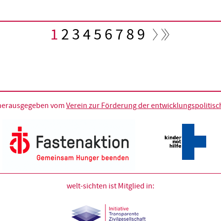
Aktuelle
1
Seite
2
Seite
3
Seite
4
Seite
5
Seite
6
Seite
7
Seite
8
Seite
9
Seite
d herausgegeben vom
Verein zur Förderung der entwicklungspolitische
welt-sichten ist Mitglied in: