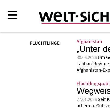
Direkt
zum
Inhalt
Afghanistan
FLÜCHTLINGE
„Unter d
Um Ge
30.06.2026
Taliban-Regime z
Afghanistan-Exp
Flüchtlingspolit
Wegweis
Seit 
27.01.2026
arbeiten. Gut s