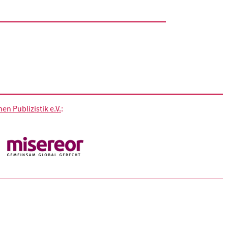
n Publizistik e.V.
: