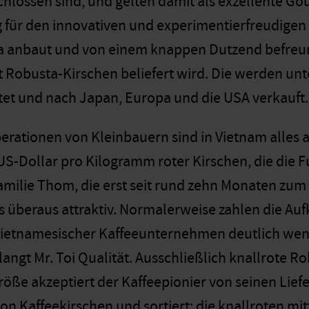
ossen sind, und gelten damit als exzellente Gour
 für den innovativen und experimentierfreudigen 
a anbaut und von einem knappen Dutzend befreun
 Robusta-Kirschen beliefert wird. Die werden un
tet und nach Japan, Europa und die USA verkauft.
erationen von Kleinbauern sind in Vietnam alles a
 US-Dollar pro Kilogramm roter Kirschen, die die F
Familie Thom, die erst seit rund zehn Monaten zum 
as überaus attraktiv. Normalerweise zahlen die Au
 vietnamesischer Kaffeeunternehmen deutlich wenig
angt Mr. Toi Qualität. Ausschließlich knallrote R
Größe akzeptiert der Kaffeepionier von seinen Lief
on Kaffeekirschen und sortiert: die knallroten mi