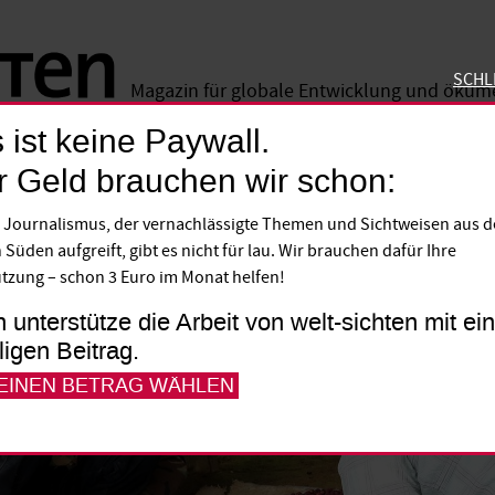
SCHL
Magazin für globale Entwicklung und öku
 ist keine Paywall.
SCHLIE
r Geld brauchen wir schon:
 Journalismus, der vernachlässigte Themen und Sichtweisen aus 
 Süden aufgreift, gibt es nicht für lau. Wir brauchen dafür Ihre
tzung – schon 3 Euro im Monat helfen!
h unterstütze die Arbeit von welt-sichten mit e
lligen Beitrag.
 EINEN BETRAG WÄHLEN