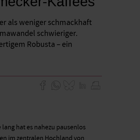
hmecker-Kaffees
der als weniger schmackhaft
limawandel schwieriger.
ertigem Robusta – ein
ge lang hat es nahezu pausenlos
ten im zentralen Hochland von