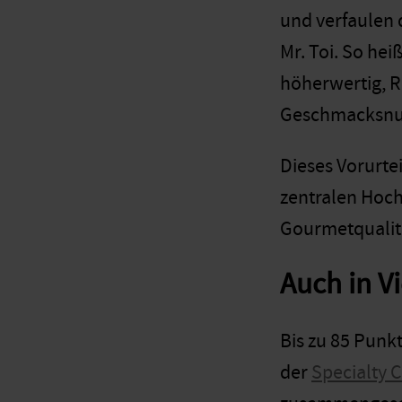
und verfaulen 
Mr. Toi. So hei
höherwertig, R
Geschmacksnua
Dieses Vorurtei
zentralen Hoch
Gourmetqualit
Auch in V
Bis zu 85 Punk
der
Specialty C