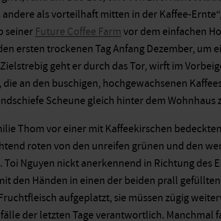
s andere als vorteilhaft mitten in der Kaffee-Ernt
p seiner
Future Coffee Farm
vor dem einfachen Holz
den ersten trockenen Tag Anfang Dezember, um ei
ielstrebig geht er durch das Tor, wirft im Vorbei
, die an den buschigen, hochgewachsenen Kaffee
indschiefe Scheune gleich hinter dem Wohnhaus 
amilie Thom vor einer mit Kaffeekirschen bedeckt
uchtend roten von den unreifen grünen und den w
. Toi Nguyen nickt anerkennend in Richtung des
 mit den Händen in einen der beiden prall gefüllte
 Fruchtfleisch aufgeplatzt, sie müssen zügig weite
fälle der letzten Tage verantwortlich. Manchmal f