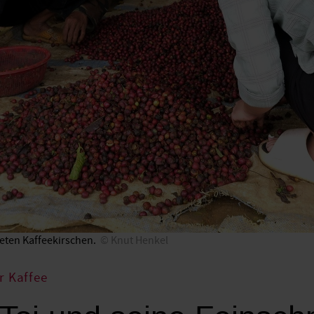
teten Kaffeekirschen.
Knut Henkel
r Kaffee