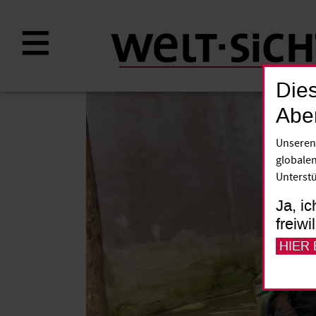
Direkt
zum
Inhalt
Dies
Abe
Unseren
globalen
Unterstü
Ja, ic
freiwi
HIER