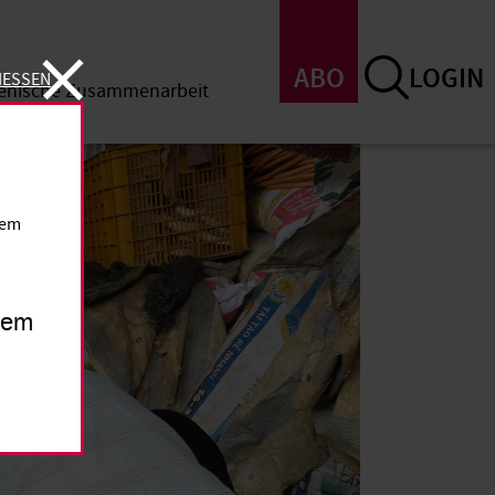
ABO
LOGIN
IESSEN
menische Zusammenarbeit
SSEN
dem
inem