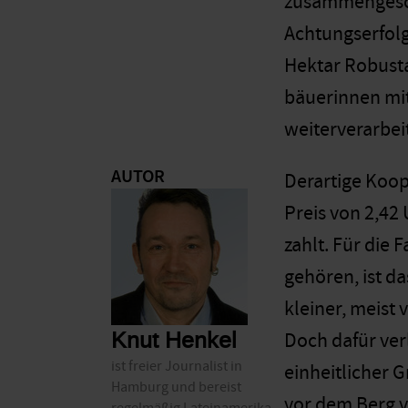
zusammengeschl
Achtungserfolg
Hektar Robust
bäuerinnen mit
weiterverarbei
AUTOR
Derartige Koop
Preis von 2,42
zahlt. Für die 
gehören, ist d
kleiner, meist
Knut Henkel
Doch dafür verl
ist freier Journalist in
einheitlicher 
Hamburg und bereist
vor dem Berg v
regelmäßig Lateinamerika