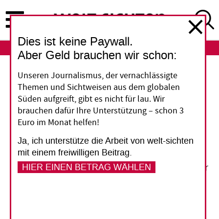
Direkt
zum
Inhalt
Dies ist keine Paywall.
ABO
LOGIN
Aber Geld brauchen wir schon:
Malaria
Unseren Journalismus, der vernachlässigte
Themen und Sichtweisen aus dem globalen
"Der Klimawandel ist ein
Süden aufgreift, gibt es nicht für lau. Wir
brauchen dafür Ihre Unterstützung – schon 3
Treiber für
Euro im Monat helfen!
Tropenkrankheiten"
Ja, ich unterstütze die Arbeit von welt-sichten
mit einem freiwilligen Beitrag.
HIER EINEN BETRAG WÄHLEN
August Stich, Chefarzt der Tropenmedizin an der
Missioklinik Würzburg, erklärt, warum der
Klimawandel die Verbreitung von Malaria
beschleunigt und warum deshalb strenger