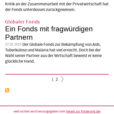
Kritik an der Zusammenarbeit mit der Privatwirtschaft hat
der Fonds unterdessen zurückgewiesen.
Globaler Fonds
Ein Fonds mit fragwürdigen
Partnern
Der Globale Fonds zur Bekämpfung von Aids,
27.05.2019
Tuberkulose und Malaria hat viel erreicht. Doch bei der
Wahl seiner Partner aus der Wirtschaft beweist er keine
glückliche Hand.
Aktuelle
1
Seite
2
Seite
Seitennummerierung
welt-sichten wird herausgegeben vom
Verein zur Förderung der