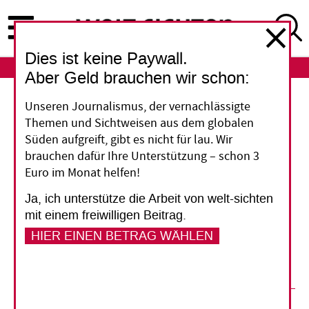
Direkt
zum
Inhalt
Dies ist keine Paywall.
ABO
LOGIN
Aber Geld brauchen wir schon:
Neuer Malaria-Impfstoff
Unseren Journalismus, der vernachlässigte
Themen und Sichtweisen aus dem globalen
„Sehr hoher Schutz“
Süden aufgreift, gibt es nicht für lau. Wir
brauchen dafür Ihre Unterstützung – schon 3
Euro im Monat helfen!
Seit Jahrzehnten forschen Wissenschaftler an
der Entwicklung eines Malaria-Impfstoffs.
Ja, ich unterstütze die Arbeit von welt-sichten
Warum jetzt ein Durchbruch gelungen sein
mit einem freiwilligen Beitrag.
könnte, erklärt der Immunologe und
HIER EINEN BETRAG WÄHLEN
Parasitologe Rolf Fendel.
04. Mai 2021