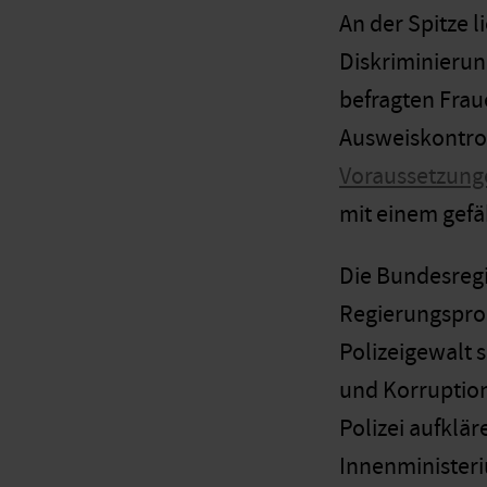
An der Spitze 
Diskriminierung
befragten Frau
Ausweiskontrol
Voraussetzung
mit einem gefäh
Die Bundesregi
Regierungsprog
Polizeigewalt
und Korruption
Polizei aufklär
Innenministeri