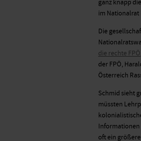
ganz knapp die
im Nationalra
Die gesellschaf
Nationalratswa
die rechte FPÖ
der FPÖ, Harald
Österreich Ras
Schmid sieht g
müssten Lehrp
kolonialistisc
Informationen 
oft ein größer