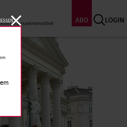
ABO
LOGIN
IESSEN
menische Zusammenarbeit
SSEN
dem
inem