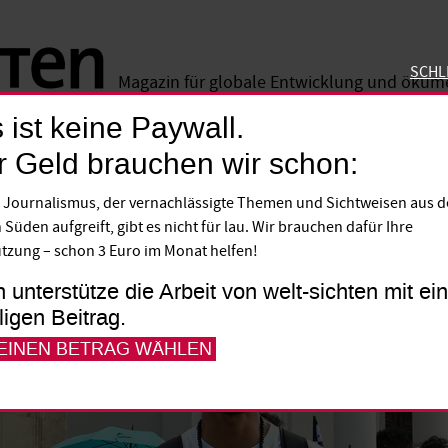
SCHL
Magazin für globale Entwicklung und öku
 ist keine Paywall.
SCHLIE
r Geld brauchen wir schon:
 Journalismus, der vernachlässigte Themen und Sichtweisen aus 
 Süden aufgreift, gibt es nicht für lau. Wir brauchen dafür Ihre
tzung – schon 3 Euro im Monat helfen!
h unterstütze die Arbeit von welt-sichten mit e
lligen Beitrag.
 EINEN BETRAG WÄHLEN