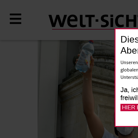
Direkt
zum
Inhalt
Dies
Abe
Unseren
globalen
Unterstü
Ja, ic
freiwi
HIER