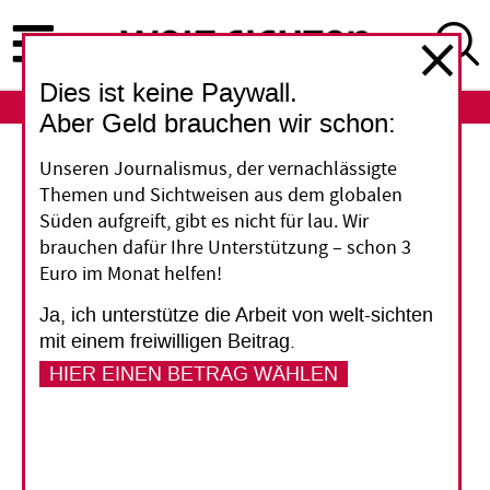
Direkt
zum
Inhalt
Dies ist keine Paywall.
ABO
LOGIN
Aber Geld brauchen wir schon:
Landwirtschaft
Unseren Journalismus, der vernachlässigte
Themen und Sichtweisen aus dem globalen
Noch schnell ein
Süden aufgreift, gibt es nicht für lau. Wir
brauchen dafür Ihre Unterstützung – schon 3
Exportverbot für
Euro im Monat helfen!
hochgefährliche
Ja, ich unterstütze die Arbeit von welt-sichten
mit einem freiwilligen Beitrag.
Pestizide?
HIER EINEN BETRAG WÄHLEN
Nach dem Ausscheiden der FDP aus der
Regierung sehen manche Grüne und
Umweltaktivisten die Zeit gekommen, die