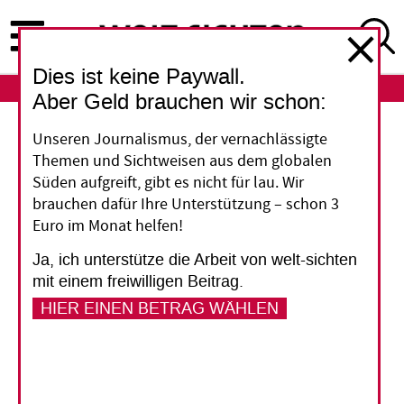
Direkt
zum
Inhalt
Dies ist keine Paywall.
ABO
LOGIN
Aber Geld brauchen wir schon:
Kolumbien
Unseren Journalismus, der vernachlässigte
Themen und Sichtweisen aus dem globalen
„Präsident Petro will vom
Süden aufgreift, gibt es nicht für lau. Wir
brauchen dafür Ihre Unterstützung – schon 3
Kohleabbau weg“
Euro im Monat helfen!
Ja, ich unterstütze die Arbeit von welt-sichten
Die Wirtschaft Kolumbiens hängt von der Öl-,
mit einem freiwilligen Beitrag.
Gas- und Kohleförderung ab. Die Regierung will
HIER EINEN BETRAG WÄHLEN
das ändern. Warum das so schwierig ist, erklärt
die frühere Bergbauministerin, Irene Vélez
Torres.