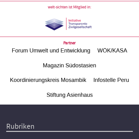
welt-sichten ist Mitglied in:
Partner
Forum Umwelt und Entwicklung
WÖK/KASA
Magazin Südostasien
Koordinierungskreis Mosambik
Infostelle Peru
Stiftung Asienhaus
Rubriken
Hauptnavigation