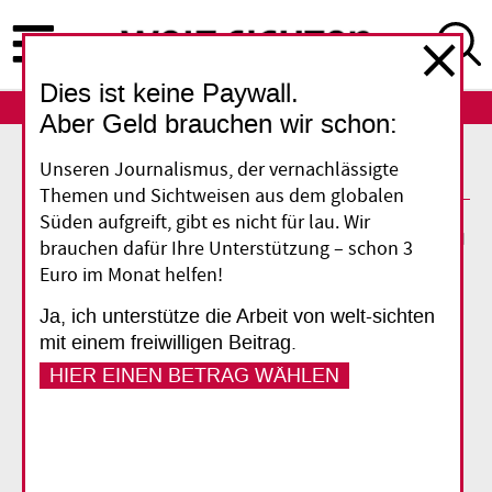
Direkt
zum
Inhalt
Dies ist keine Paywall.
ABO
LOGIN
Aber Geld brauchen wir schon:
Unseren Journalismus, der vernachlässigte
Themen und Sichtweisen aus dem globalen
29. April 2025
Infostelle Peru
Süden aufgreift, gibt es nicht für lau. Wir
brauchen dafür Ihre Unterstützung – schon 3
Euro im Monat helfen!
Vorlesen
Ja, ich unterstütze die Arbeit von welt-sichten
mit einem freiwilligen Beitrag.
HIER EINEN BETRAG WÄHLEN
Peru
Goldmann-Preis für