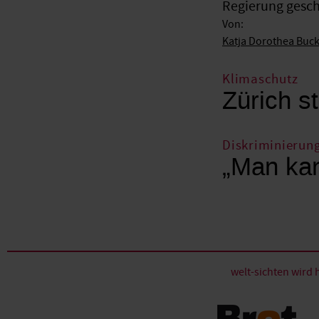
Regierung gesche
Von:
Katja Dorothea Buc
Klimaschutz
Zürich st
Diskriminierun
„Man kan
welt-sichten wir