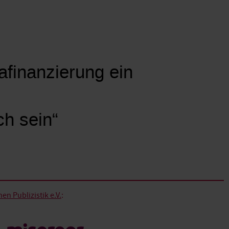
mafinanzierung ein
ch sein“
n Publizistik e.V.
: