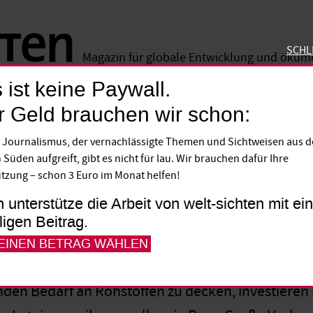
SCHL
Magazin für globale Entwicklung und öku
 ist keine Paywall.
SCHLIE
r Geld brauchen wir schon:
 Schlimmer als die anderen?
 Journalismus, der vernachlässigte Themen und Sichtweisen aus 
 Süden aufgreift, gibt es nicht für lau. Wir brauchen dafür Ihre
tzung – schon 3 Euro im Monat helfen!
12
h unterstütze die Arbeit von welt-sichten mit e
lligen Beitrag.
 EINEN BETRAG WÄHLEN
den Bedarf an Rohstoffen zu decken, investiere