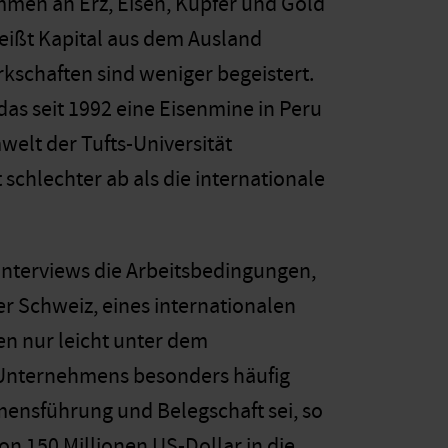
men an Erz, Eisen, Kupfer und Gold
heißt Kapital aus dem Ausland
kschaften sind weniger begeistert.
 das seit 1992 eine Eisenmine in Peru
welt der Tufts-Universität
 schlechter ab als die internationale
 Interviews die Arbeitsbedingungen,
 Schweiz, eines internationalen
en nur leicht unter dem
en Unternehmens besonders häufig
mensführung und Belegschaft sei, so
n 150 Millionen US-Dollar in die