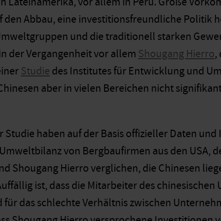
 Lateinamerika, vor allem in Peru. Große Vorkom
f den Abbau, eine investitionsfreundliche Politik 
weltgruppen und die traditionell starken Gewer
t in der Vergangenheit vor allem
Shougang Hierro
,
einer
Studie
des Institutes für Entwicklung und Um
hinesen aber in vielen Bereichen nicht signifikant
r Studie haben auf der Basis offizieller Daten und
Umweltbilanz von Bergbaufirmen aus den USA, der
d Shougang Hierro verglichen, die Chinesen lieg
Auffällig ist, dass die Mitarbeiter des chinesisch
d für das schlechte Verhältnis zwischen Unterneh
ass Shougang Hierro versprochene Investitionen vo