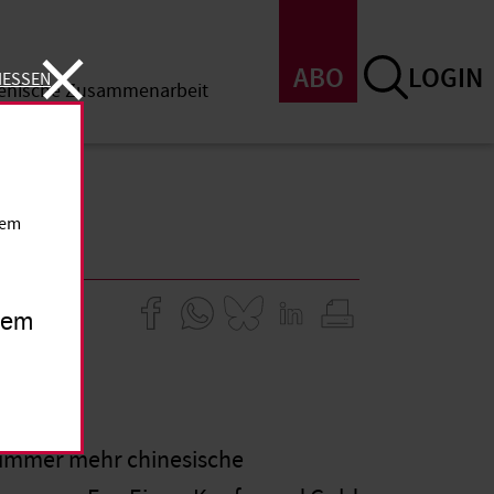
ABO
LOGIN
IESSEN
menische Zusammenarbeit
SSEN
dem
inem
n immer mehr chinesische