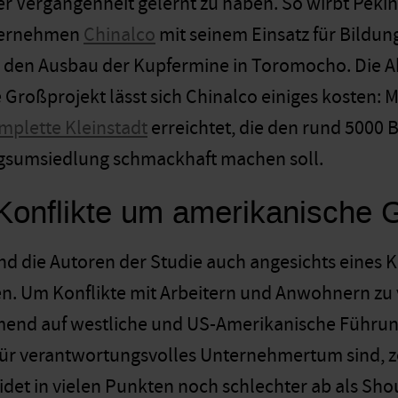
r Vergangenheit gelernt zu haben. So wirbt Pekin
ternehmen
Chinalco
mit seinem Einsatz für Bildu
r den Ausbau der Kupfermine in Toromocho. Die Ak
Großprojekt lässt sich Chinalco einiges kosten: M
mplette Kleinstadt
erreichtet, die den rund 500
gsumsiedlung schmackhaft machen soll.
 Konflikte um amerikanische 
ind die Autoren der Studie auch angesichts eines 
. Um Konflikte mit Arbeitern und Anwohnern zu 
nd auf westliche und US-Amerikanische Führungs
 für verantwortungsvolles Unternehmertum sind, ze
det in vielen Punkten noch schlechter ab als Sho