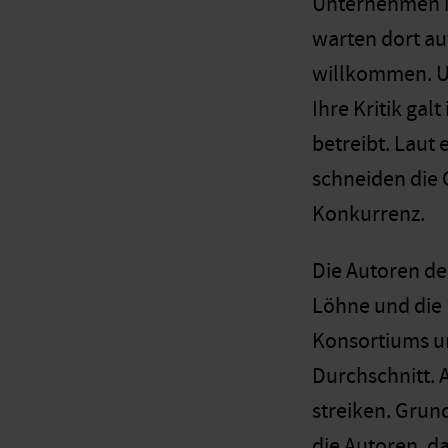
Unternehmen in
warten dort au
willkommen. Um
Ihre Kritik gal
betreibt. Laut 
schneiden die C
Konkurrenz.
Die Autoren de
Löhne und die 
Konsortiums un
Durchschnitt. 
streiken. Grun
die Autoren, d