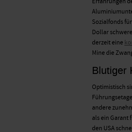
Erfahrungen de
Aluminiumun
Sozialfonds fü
Dollar schwere 
derzeit eine
ko
Mine die Zwan
Blutiger
Optimistisch s
Führungsetagen
andere zunehme
als ein Garant
den USA schnei