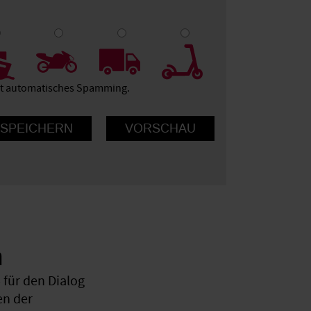
9
10
ert automatisches Spamming.
n
für den Dialog
en der