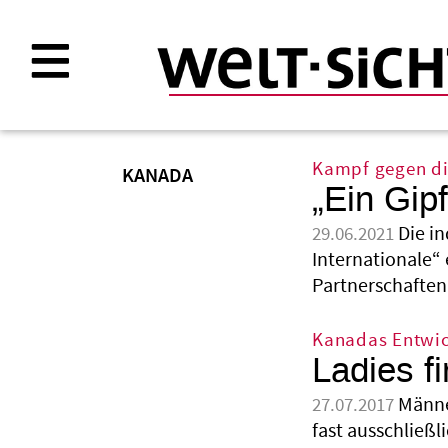
Direkt
zum
Inhalt
Kampf gegen d
KANADA
„Ein Gip
Die i
29.06.2021
Internationale“ 
Partnerschaften 
Kanadas Entwic
Ladies fi
Männe
27.07.2017
fast ausschließl