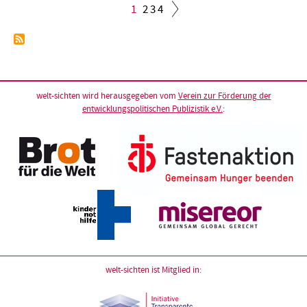
Aktuelle
1
Seite
2
Seite
3
Seite
4
Seite
Seitennummerierung
welt-sichten wird herausgegeben vom
Verein zur Förderung der
entwicklungspolitischen Publizistik e.V.
:
welt-sichten ist Mitglied in: