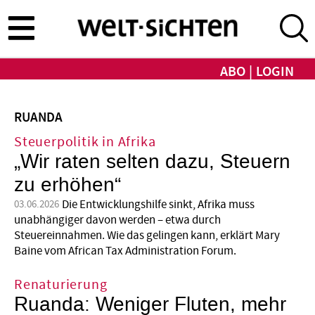
Direkt
zum
Inhalt
ABO
LOGIN
RUANDA
Steuerpolitik in Afrika
„Wir raten selten dazu, Steuern
zu erhöhen“
Die Entwicklungshilfe sinkt, Afrika muss
03.06.2026
unabhängiger davon werden – etwa durch
Steuereinnahmen. Wie das gelingen kann, erklärt Mary
Baine vom African Tax Administration Forum.
Renaturierung
Ruanda: Weniger Fluten, mehr