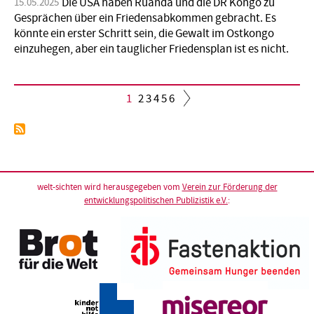
Die USA haben Ruanda und die DR Kongo zu
15.05.2025
Gesprächen über ein Friedensabkommen gebracht. Es
könnte ein erster Schritt sein, die Gewalt im Ostkongo
einzuhegen, aber ein tauglicher Friedensplan ist es nicht.
Aktuelle
1
Seite
2
Seite
3
Seite
4
Seite
5
Seite
6
Seite
Seitennummerierung
welt-sichten wird herausgegeben vom
Verein zur Förderung der
entwicklungspolitischen Publizistik e.V.
: