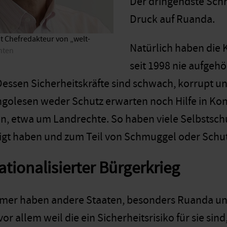
Der dringendste Schri
Druck auf Ruanda.
 Chefredakteur von „welt-
Natürlich haben die
hten
seit 1998 nie aufgeh
Dessen Sicherheitskräfte sind schwach, korrupt un
olesen weder Schutz erwarten noch Hilfe in Konf
, etwa um Landrechte. So haben viele Selbstschut
igt haben und zum Teil von Schmuggel oder Schu
ationalisierter Bürgerkrieg
mer haben andere Staaten, besonders Ruanda un
vor allem weil die ein Sicherheitsrisiko für sie s