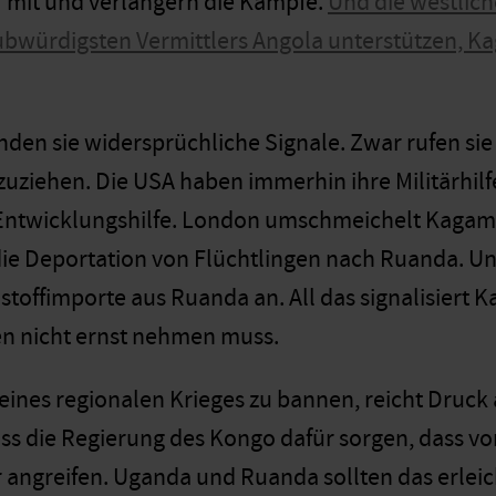
 mit und verlängern die Kämpfe.
Und die westlich
aubwürdigsten Vermittlers Angola unterstützen, K
nden sie widersprüchliche Signale. Zwar rufen si
ziehen. Die USA haben immerhin ihre Militärhilfe
 Entwicklungshilfe. London umschmeichelt Kagam
ie Deportation von Flüchtlingen nach Ruanda. Un
toffimporte aus Ruanda an. All das signalisiert
n nicht ernst nehmen muss.
eines regionalen Krieges zu bannen, reicht Druck a
muss die Regierung des Kongo dafür sorgen, dass v
angreifen. Uganda und Ruanda sollten das erleic