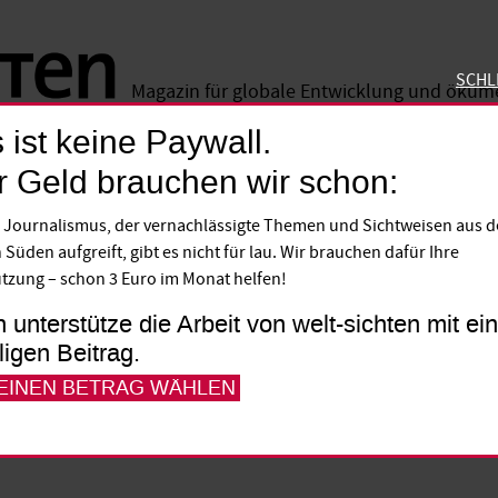
SCHL
Magazin für globale Entwicklung und öku
 ist keine Paywall.
SCHLIE
r Geld brauchen wir schon:
en Seen
 Journalismus, der vernachlässigte Themen und Sichtweisen aus 
 die Eskalation im Ost
 Süden aufgreift, gibt es nicht für lau. Wir brauchen dafür Ihre
tzung – schon 3 Euro im Monat helfen!
 Demokratischen Republik Kongo droht sic
h unterstütze die Arbeit von welt-sichten mit e
lligen Beitrag.
uropa darf nicht länger wegschauen und s
 EINEN BETRAG WÄHLEN
, die Rebellengruppe M23 zurückzupfeife