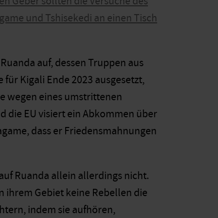
en Geber sollten die Versuche des
agame und Tshisekedi an einen Tisch
e Ruanda auf, dessen Truppen aus
 für Kigali Ende 2023 ausgesetzt,
e wegen eines umstrittenen
d die EU visiert ein Abkommen über
 Kagame, dass er Friedensmahnungen
uf Ruanda allein allerdings nicht.
on ihrem Gebiet keine Rebellen die
htern, indem sie aufhören,