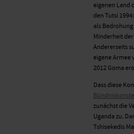
eigenen Land o
den Tutsi 1994:
als Bedrohung 
Minderheit der
Andererseits s
eigene Armee v
2012 Goma erob
Dass diese Kon
Bündniskonste
zunächst die V
Uganda zu. Dar
Tshisekedis Mac