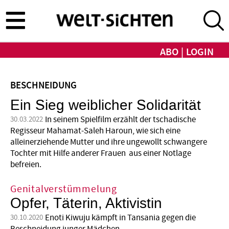
Direkt
zum
Inhalt
ABO
LOGIN
BESCHNEIDUNG
Ein Sieg weiblicher Solidarität
In seinem Spielfilm erzählt der tschadische
30.03.2022
Regisseur Mahamat-Saleh Haroun, wie sich eine
alleinerziehende Mutter und ihre ungewollt schwangere
Tochter mit Hilfe anderer Frauen aus einer Notlage
befreien.
Genitalverstümmelung
Opfer, Täterin, Aktivistin
Enoti Kiwuju kämpft in Tansania gegen die
30.10.2020