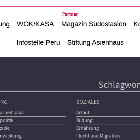
Partner
ung
WÖK/KASA
Magazin Südostasien
Ko
Infostelle Peru
Stiftung Asienhaus
Schlagwor
UNG
SOZIALES
arbeit lokal
Armut
politik
Bildung
ziele
Ernährung
ntwicklung
Flucht und Migration