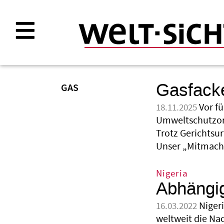
Direkt
zum
Inhalt
Gasfacke
GAS
Vor f
18.11.2025
Umweltschutzorg
Trotz Gerichtsur
Unser „Mitmach
Nigeria
Abhängi
Niger
16.03.2022
weltweit die Nac