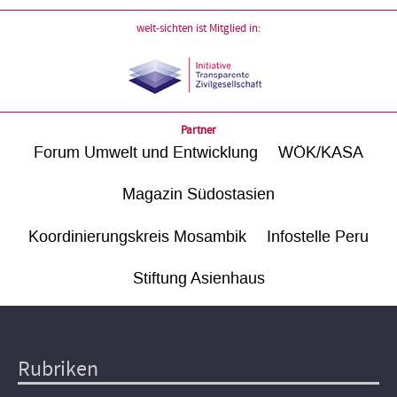
welt-sichten ist Mitglied in:
Partner
Forum Umwelt und Entwicklung
WÖK/KASA
Magazin Südostasien
Koordinierungskreis Mosambik
Infostelle Peru
Stiftung Asienhaus
Rubriken
Hauptnavigation