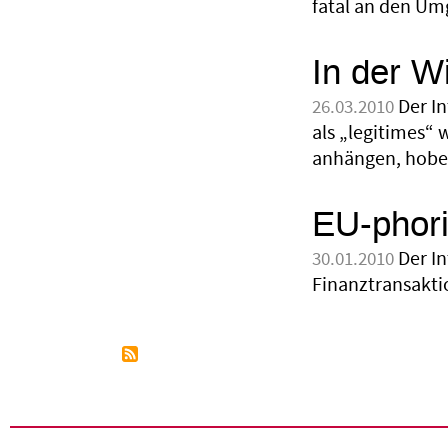
fatal an den Um
In der W
Der I
26.03.2010
als „legitimes“ 
anhängen, hoben
EU-phori
Der I
30.01.2010
Finanztransaktio