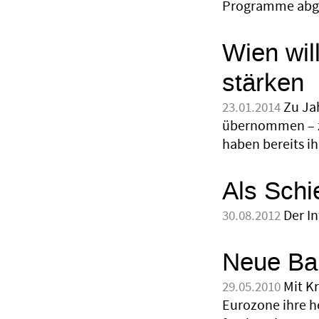
Programme abg
Wien wil
stärken
Zu Ja
23.01.2014
übernommen – zu
haben bereits ih
Als Schi
Der I
30.08.2012
Neue Ban
Mit K
29.05.2010
Eurozone ihre h