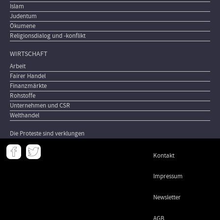
Islam
Judentum
Ökumene
Religionsdialog und -konflikt
WIRTSCHAFT
Arbeit
Fairer Handel
Finanzmärkte
Rohstoffe
Unternehmen und CSR
Welthandel
Die Proteste sind verklungen
Meta
Kontakt
-
Footer
Impressum
Newsletter
AGB