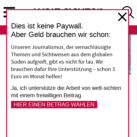
Direkt
zum
Inhalt
Dies ist keine Paywall.
ABO
LOGIN
Aber Geld brauchen wir schon:
Unseren Journalismus, der vernachlässigte
Themen und Sichtweisen aus dem globalen
Süden aufgreift, gibt es nicht für lau. Wir
brauchen dafür Ihre Unterstützung – schon 3
Euro im Monat helfen!
Ja, ich unterstütze die Arbeit von welt-sichten
mit einem freiwilligen Beitrag.
HIER EINEN BETRAG WÄHLEN
Hanium Maria Chowdhury, Chefin der Modemarke Tahoor Life Style aus Bangladesh,
vertreibt ihre "Modest Fashion" weltweit.
Anik and Bappee
Modest Fashion