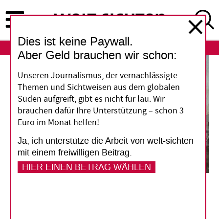
Direkt
zum
Inhalt
Dies ist keine Paywall.
ABO
LOGIN
Aber Geld brauchen wir schon:
Unseren Journalismus, der vernachlässigte
Themen und Sichtweisen aus dem globalen
Süden aufgreift, gibt es nicht für lau. Wir
brauchen dafür Ihre Unterstützung – schon 3
Euro im Monat helfen!
Ja, ich unterstütze die Arbeit von welt-sichten
mit einem freiwilligen Beitrag.
HIER EINEN BETRAG WÄHLEN
Die 52-jährige Dominga Cen (im bunten Kleid) lehrt ihre Nachbarin das Weben. Aus dem
Stoff aus Sisalfasern stellt sie auf traditionelle Art Taschen her.
Sandra Weiss
Kulturelle Aneignung