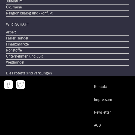
Judentum
Ökumene
Religionsdialog und -konflikt
WIRTSCHAFT
Arbeit
Fairer Handel
Finanzmärkte
Rohstoffe
Unternehmen und CSR
Welthandel
Die Proteste sind verklungen
Meta
Kontakt
-
Footer
Impressum
Newsletter
AGB