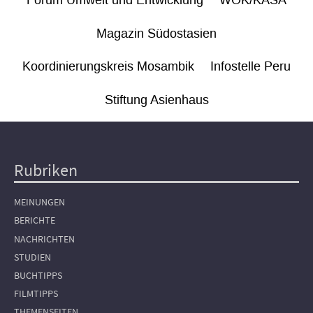
Forum Umwelt und Entwicklung
WÖK/KASA
Magazin Südostasien
Koordinierungskreis Mosambik
Infostelle Peru
Stiftung Asienhaus
Rubriken
Hauptnavigation
MEINUNGEN
BERICHTE
NACHRICHTEN
STUDIEN
BUCHTIPPS
FILMTIPPS
THEMENSEITEN