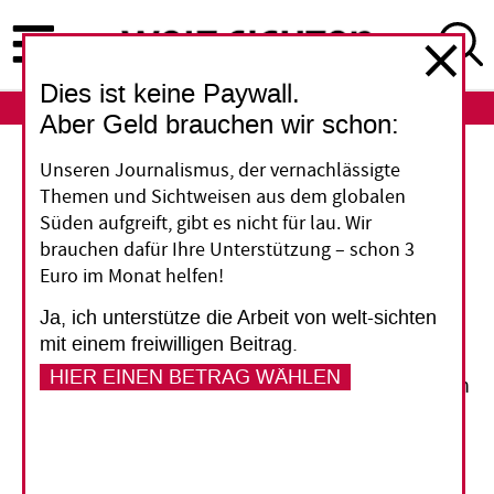
Direkt
zum
Inhalt
Dies ist keine Paywall.
ABO
LOGIN
Aber Geld brauchen wir schon:
Indonesien
Unseren Journalismus, der vernachlässigte
Themen und Sichtweisen aus dem globalen
Der Laufsteg auf
Süden aufgreift, gibt es nicht für lau. Wir
brauchen dafür Ihre Unterstützung – schon 3
Jakartas Straßen
Euro im Monat helfen!
Ja, ich unterstütze die Arbeit von welt-sichten
Wer jung ist und wenig Geld hat in Indonesiens
mit einem freiwilligen Beitrag.
Hauptstadt Jakarta, hat nicht viel zu melden.
HIER EINEN BETRAG WÄHLEN
Einige Jugendliche aus ärmeren Vororten wollen
das ändern und präsentieren deshalb sich selbst
und ihre Klamotten im Herzen der Stadt. Die
Modenschau auf dem Zebrastreifen ist