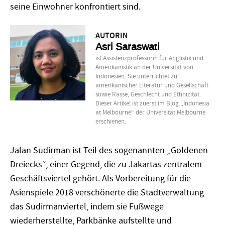
seine Einwohner konfrontiert sind.
AUTORIN
Asri Saraswati
ist Assistenzprofessorin für Anglistik und
Amerikanistik an der Universität von
Indonesien. Sie unterrichtet zu
amerikanischer Literatur und Gesellschaft
sowie Rasse, Geschlecht und Ethnizität.
Dieser Artikel ist zuerst im Blog „Indonesia
at Melbourne“ der Universität Melbourne
erschienen.
Jalan Sudirman ist Teil des sogenannten „Goldenen
Dreiecks“, einer Gegend, die zu Jakartas zentralem
Geschäftsviertel gehört. Als Vorbereitung für die
Asienspiele 2018 verschönerte die Stadtverwaltung
das Sudirmanviertel, indem sie Fußwege
wiederherstellte, Parkbänke aufstellte und