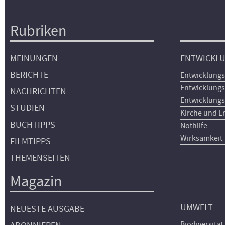
Rubriken
Hauptnavigation
MEINUNGEN
ENTWICKL
BERICHTE
Entwicklungs
Entwicklungs
NACHRICHTEN
Entwicklungs
STUDIEN
Kirche und E
BUCHTIPPS
Nothilfe
Wirksamkeit
FILMTIPPS
THEMENSEITEN
Magazin
UMWELT
NEUESTE AUSGABE
Biodiversität