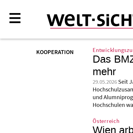
Direkt
zum
Inhalt
Entwicklungsz
KOOPERATION
Das BMZ 
mehr
Seit 
29.05.2026
Hochschulzusamm
und Alumniprog
Hochschulen wa
Österreich
Wien arbe