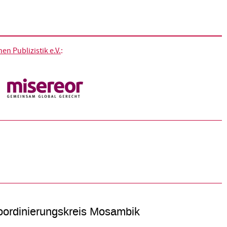
n Publizistik e.V.
:
ordinierungskreis Mosambik