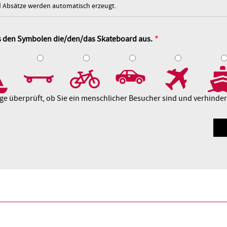
Absätze werden automatisch erzeugt.
us den Symbolen die/den/das Skateboard aus.
4
5
6
7
8
age überprüft, ob Sie ein menschlicher Besucher sind und verhind