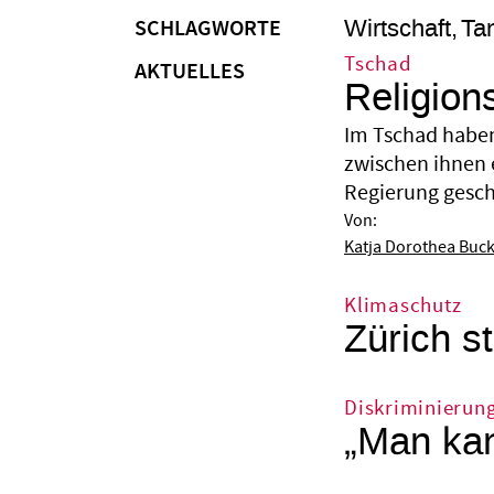
Wirtschaft
Ta
SCHLAGWORTE
Tschad
AKTUELLES
Religion
Im Tschad haben
zwischen ihnen 
Regierung gesche
Von:
Katja Dorothea Buc
Klimaschutz
Zürich st
Diskriminierun
„Man kan