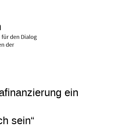
n
für den Dialog
en der
mafinanzierung ein
ch sein“