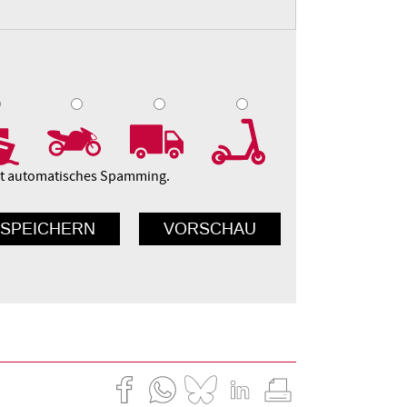
9
10
ert automatisches Spamming.