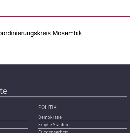
ordinierungskreis Mosambik
te
POLITIK
Demokratie
Fragile Staaten
Friedensarbeit