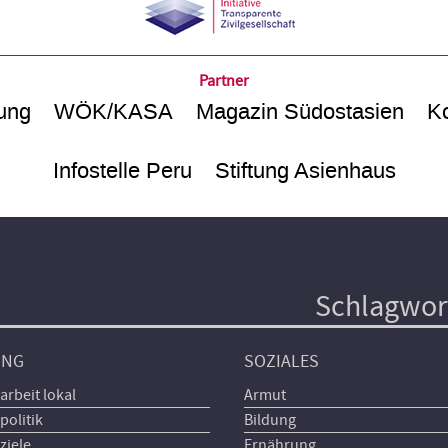
Partner
ung
WÖK/KASA
Magazin Südostasien
Ko
Infostelle Peru
Stiftung Asienhaus
Schlagwor
UNG
SOZIALES
arbeit lokal
Armut
politik
Bildung
ziele
Ernährung