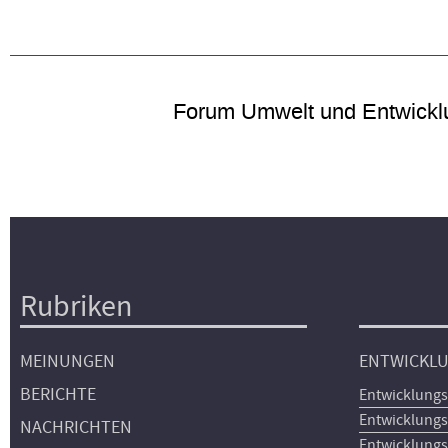
Forum Umwelt und Entwickl
Rubriken
Hauptnavigation
MEINUNGEN
ENTWICKL
BERICHTE
Entwicklungs
Entwicklungs
NACHRICHTEN
Entwicklungs