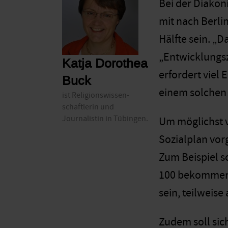
Bei der Diakoni
mit nach Berli
Hälfte sein. „
„Entwicklungsz
Katja Dorothea
erfordert viel 
Buck
einem solchen P
ist Religionswissen-
schaftlerin und
Journalistin in Tübingen.
Um möglichst v
Sozialplan vor
Zum Beispiel s
100 bekommen, 
sein, teilweise
Zudem soll sic