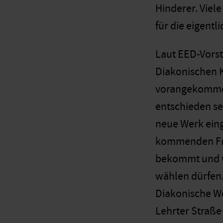
Hinderer. Viel
für die eigentl
Laut EED-Vorst
Diakonischen K
vorangekommen.
entschieden se
neue Werk ein
kommenden Früh
bekommt und w
wählen dürfen.
Diakonische We
Lehrter Straße