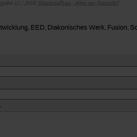
sgabe 12 / 2010:
Staatsaufbau - Alles nur Fassade?
twicklung
EED
Diakonisches Werk
Fusion
So