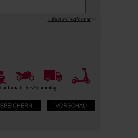
Hilfe zum Textformat
9
10
ert automatisches Spamming.