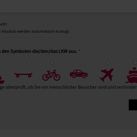
aubt.
Absätze werden automatisch erzeugt.
us den Symbolen die/den/das LKW aus.
4
5
6
7
8
age überprüft, ob Sie ein menschlicher Besucher sind und verhind