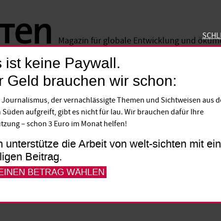
SCHL
Magazin für globale Entwicklung und öku
 ist keine Paywall.
SCHLIE
r Geld brauchen wir schon:
n
 Journalismus, der vernachlässigte Themen und Sichtweisen aus 
 Süden aufgreift, gibt es nicht für lau. Wir brauchen dafür Ihre
es Diakonischen Werkes der Evangelischen
tzung – schon 3 Euro im Monat helfen!
d des Evangelischen Entwicklungsdienste
h unterstütze die Arbeit von welt-sichten mit e
Jahren soll das neue Evangelische Werk fü
lligen Beitrag.
 Arbeit aufnehmen. Ein großzügiger Sozialp
 EINEN BETRAG WÄHLEN
e zum Mitkommen in die Hauptstadt bewe