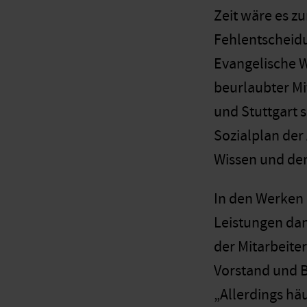
Zeit wäre es zu
Fehlentscheidu
Evangelische W
beurlaubter Mi
und Stuttgart s
Sozialplan der
Wissen und dem
In den Werken 
Leistungen dan
der Mitarbeite
Vorstand und B
„Allerdings häu