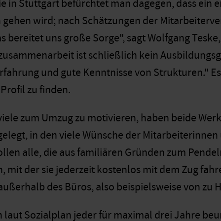
e in Stuttgart befürchtet man dagegen, dass ein e
n gehen wird; nach Schätzungen der Mitarbeiterve
Das bereitet uns große Sorge", sagt Wolfgang Tesk
usammenarbeit ist schließlich kein Ausbildungsga
Erfahrung und gute Kenntnisse von Strukturen." Es 
rofil zu finden.
iele zum Umzug zu motivieren, haben beide Werk
gelegt, in den viele Wünsche der Mitarbeiterinnen 
ollen alle, die aus familiären Gründen zum Pend
mit der sie jederzeit kostenlos mit dem Zug fahr
 außerhalb des Büros, also beispielsweise von zu 
h laut Sozialplan jeder für maximal drei Jahre beu