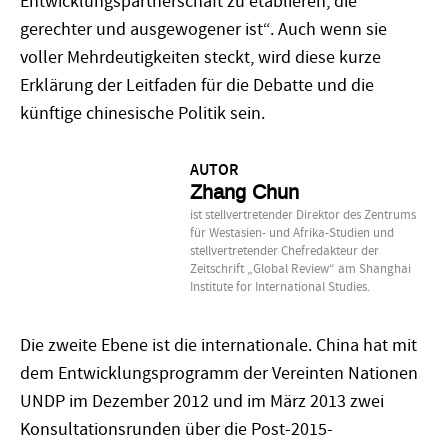
Entwicklungspartnerschaft zu etablieren, die
gerechter und ausgewogener ist“. Auch wenn sie
voller Mehrdeutigkeiten steckt, wird diese kurze
Erklärung der Leitfaden für die Debatte und die
künftige chinesische Politik sein.
AUTOR
Zhang Chun
ist stellvertretender Direktor des Zentrums
für Westasien- und Afrika-Studien und
stellvertretender Chefredakteur der
Zeitschrift „Global Review“ am Shanghai
Institute for International Studies.
Die zweite Ebene ist die internationale. China hat mit
dem Entwicklungsprogramm der Vereinten Nationen
UNDP im Dezember 2012 und im März 2013 zwei
Konsultationsrunden über die Post-2015-