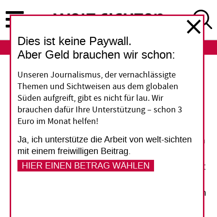
Direkt
zum
Inhalt
Dies ist keine Paywall.
ABO
LOGIN
Aber Geld brauchen wir schon:
Unseren Journalismus, der vernachlässigte
Im Interesse der Chinesen
Themen und Sichtweisen aus dem globalen
Süden aufgreift, gibt es nicht für lau. Wir
Peking versteht sich als treibende Kraft bei der
brauchen dafür Ihre Unterstützung – schon 3
Ausarbeitung von neuen globalen
Euro im Monat helfen!
Entwicklungszielen. Die Regierung will damit
Ja, ich unterstütze die Arbeit von welt-sichten
auch die Süd-Süd-Beziehungen stärken und sich
mit einem freiwilligen Beitrag.
mehr außenpolitischen Rückhalt gegenüber
HIER EINEN BETRAG WÄHLEN
dem Druck aus dem Westen verschaffen. Sie tritt
für universelle Nachhaltigkeitsziele ein, die aber
das Recht auf Entwicklung nicht beeinträchtigen
sollen.