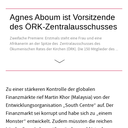
Agnes Aboum ist Vorsitzende
des ÖRK-Zentralausschusses
Zweifache Premiere: Erstmals steht eine Frau und eine
Afrikanerin an der Spitze des Zentralausschusses des
Ökumenischen Rates der Kirchen (ÖRK). Die 150 Mitglieder des ...
Zu einer stärkeren Kontrolle der globalen
Finanzmärkte rief Martin Khor (Malaysia) von der
Entwicklungsorganisation „South Centre“ auf. Der
Finanzmarkt sei korrupt und habe sich zu „einem
Monster“ entwickelt. Zudem müssten die reichen