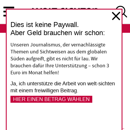
Direkt
zum
Inhalt
Dies ist keine Paywall.
ABO
LOGIN
Aber Geld brauchen wir schon:
Unseren Journalismus, der vernachlässigte
Kirchen: Gegen die gottlose
Themen und Sichtweisen aus dem globalen
Weltwirtschaft
Süden aufgreift, gibt es nicht für lau. Wir
Ausgerechnet in einer der Metropolen der
brauchen dafür Ihre Unterstützung – schon 3
Euro im Monat helfen!
Globalisierung hat der Ökumenische Rat der
Kirchen zur großen Kritik am Kapitalismus
Ja, ich unterstütze die Arbeit von welt-sichten
ausgeholt: Auf seiner Vollversammlung im
mit einem freiwilligen Beitrag.
südkoreanischen Busan haben Kirchen aus
HIER EINEN BETRAG WÄHLEN
armen und reichen Ländern eine gerechte
Handelsordnung gefordert.