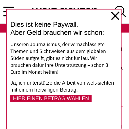
Direkt
zum
Inhalt
Dies ist keine Paywall.
ABO
LOGIN
Aber Geld brauchen wir schon:
Unseren Journalismus, der vernachlässigte
Syrien und die Logik des Militärischen
Themen und Sichtweisen aus dem globalen
Süden aufgreift, gibt es nicht für lau. Wir
Für Diplomatie ist es nie zu spät – auch im Krieg
brauchen dafür Ihre Unterstützung – schon 3
in Syrien nicht. Eine neue deutsche Außenpolitik
Euro im Monat helfen!
sollte sich auf die Vorbeugung von Krisen
Ja, ich unterstütze die Arbeit von welt-sichten
besinnen, statt den Boden für weitere
mit einem freiwilligen Beitrag.
Militäreinsätze zu bereiten, dieses Mal in Afrika.
HIER EINEN BETRAG WÄHLEN
18. Februar 2014
Cornelia Füllkrug-Weitzel