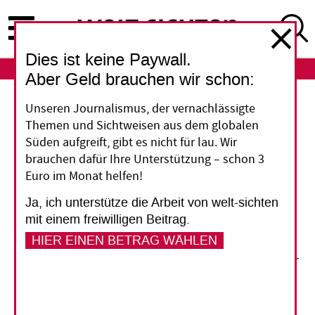
Direkt
zum
Inhalt
Dies ist keine Paywall.
ABO
LOGIN
Aber Geld brauchen wir schon:
Unseren Journalismus, der vernachlässigte
Nicht reif für die Revolution
Themen und Sichtweisen aus dem globalen
Süden aufgreift, gibt es nicht für lau. Wir
Anders als in Tunesien, Ägypten und Libyen hat
brauchen dafür Ihre Unterstützung – schon 3
sich das Volk in Algerien nicht gegen seine
Euro im Monat helfen!
Regierung erhoben. Dabei kommt es auch hier
Ja, ich unterstütze die Arbeit von welt-sichten
seit Jahren immer wieder zu örtlichen
mit einem freiwilligen Beitrag.
Protesten. Doch die Algerier verfolgt noch
HIER EINEN BETRAG WÄHLEN
immer das Trauma des brutalen Bürgerkriegs in
den 1990er Jahren. Die Polizei ist erfahren in der
Eindämmung von Protesten, und die Regierung
hat dank sprudelnder Öleinnahmen in die