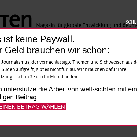
SCHL
Magazin für globale Entwicklung und öku
 ist keine Paywall.
SCHLIE
r Geld brauchen wir schon:
Chance“
 Journalismus, der vernachlässigte Themen und Sichtweisen aus 
 Süden aufgreift, gibt es nicht für lau. Wir brauchen dafür Ihre
ologen warnen, dass die Ebola-Epidemie i
tzung – schon 3 Euro im Monat helfen!
 stoppen ist. Gisela Schneider, die Direkt
h unterstütze die Arbeit von welt-sichten mit e
 Mission (Difäm), war im September in Liber
lligen Beitrag.
tan werden muss, damit das Virus nicht 
 EINEN BETRAG WÄHLEN