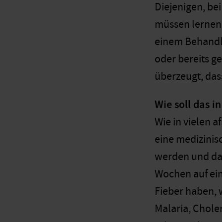
Diejenigen, be
müssen lernen s
einem Behandlu
oder bereits g
überzeugt, das
Wie soll das i
Wie in vielen a
eine medizinis
werden und dan
Wochen auf ein
Fieber haben, w
Malaria, Choler