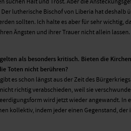
n suchen Halt und Trost. Aber die Ansteckungsgefa
Der lutherische Bischof von Liberia hat deshalb ü
den sollten. Ich halte es aber für sehr wichtig, da
ren Ängsten und ihrer Trauer nicht allein lassen. 
elten als besonders kritisch. Bieten die Kirch
die Toten nicht berühren?
 gibt es schon längst aus der Zeit des Bürgerkrieg
nicht richtig verabschieden, weil sie verschwunde
eerdigungsform wird jetzt wieder angewandt. In 
hen kollektiv, indem jeder einen Gegenstand, der i