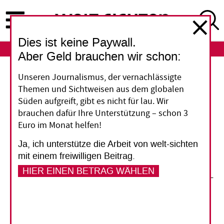
Direkt
zum
Inhalt
Dies ist keine Paywall.
ABO
LOGIN
Aber Geld brauchen wir schon:
Schweizer Friedensförderung
Unseren Journalismus, der vernachlässigte
Themen und Sichtweisen aus dem globalen
Mehr als ein hübsches
Süden aufgreift, gibt es nicht für lau. Wir
brauchen dafür Ihre Unterstützung – schon 3
Aushängeschild
Euro im Monat helfen!
Ja, ich unterstütze die Arbeit von welt-sichten
Friedensförderung aus der Schweiz hat einen
mit einem freiwilligen Beitrag.
guten Ruf. Sie ist engagiert, anspruchsvoll und
HIER EINEN BETRAG WÄHLEN
hat fähiges Personal. Doch die Schweizer Außen-
und Sicherheitspolitik macht vieles wieder
kaputt.