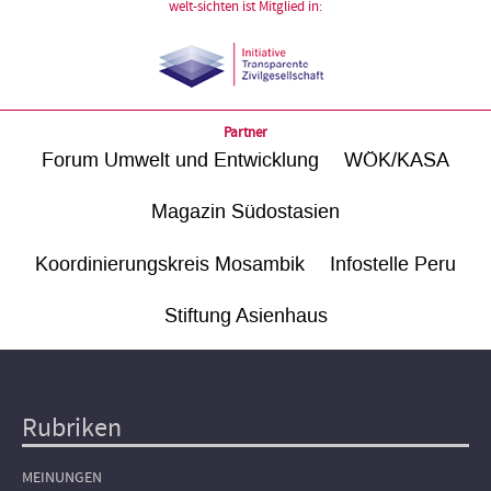
welt-sichten ist Mitglied in:
Partner
Forum Umwelt und Entwicklung
WÖK/KASA
Magazin Südostasien
Koordinierungskreis Mosambik
Infostelle Peru
Stiftung Asienhaus
Rubriken
Hauptnavigation
MEINUNGEN