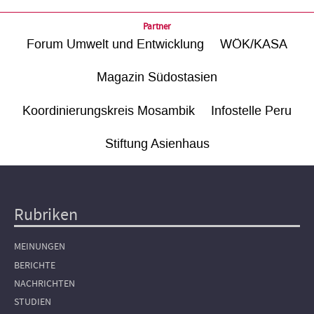
Partner
Forum Umwelt und Entwicklung
WÖK/KASA
Magazin Südostasien
Koordinierungskreis Mosambik
Infostelle Peru
Stiftung Asienhaus
Rubriken
Hauptnavigation
MEINUNGEN
BERICHTE
NACHRICHTEN
STUDIEN