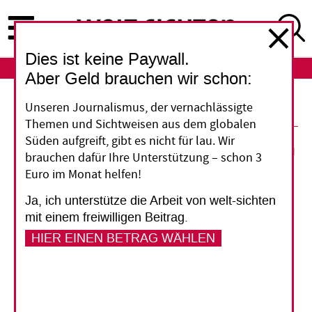
Direkt
zum
Inhalt
Dies ist keine Paywall.
ABO
LOGIN
Aber Geld brauchen wir schon:
Unseren Journalismus, der vernachlässigte
Themen und Sichtweisen aus dem globalen
12. Juni 2015
Süden aufgreift, gibt es nicht für lau. Wir
brauchen dafür Ihre Unterstützung – schon 3
Euro im Monat helfen!
Vorlesen
Ja, ich unterstütze die Arbeit von welt-sichten
mit einem freiwilligen Beitrag.
Krise in Burundi
HIER EINEN BETRAG WÄHLEN
Die Geber reagieren
Deutschland stoppt bis auf weiteres seine