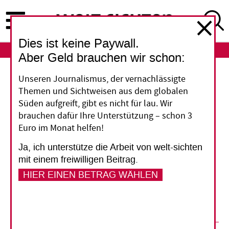
Direkt
zum
Inhalt
Dies ist keine Paywall.
ABO
LOGIN
Aber Geld brauchen wir schon:
Erneuerbare Energien
Unseren Journalismus, der vernachlässigte
Themen und Sichtweisen aus dem globalen
Siegeszug von Wind und
Süden aufgreift, gibt es nicht für lau. Wir
brauchen dafür Ihre Unterstützung – schon 3
Sonne
Euro im Monat helfen!
Ja, ich unterstütze die Arbeit von welt-sichten
Der Anteil der Erneuerbaren an der weltweiten
mit einem freiwilligen Beitrag.
Stromerzeugung wächst viel schneller als
HIER EINEN BETRAG WÄHLEN
erwartet. Der Abschied von den fossilen
Energieträgern ist nicht mehr aufzuhalten.