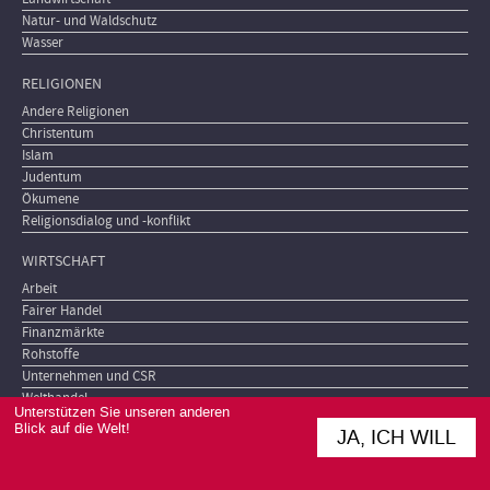
Natur- und Waldschutz
Wasser
RELIGIONEN
Andere Religionen
Christentum
Islam
Judentum
Ökumene
Religionsdialog und -konflikt
WIRTSCHAFT
Arbeit
Fairer Handel
Finanzmärkte
Rohstoffe
Unternehmen und CSR
Welthandel
Unterstützen Sie unseren anderen
Blick auf die Welt!
JA, ICH WILL
Die Proteste sind verklungen
Meta
Kontakt