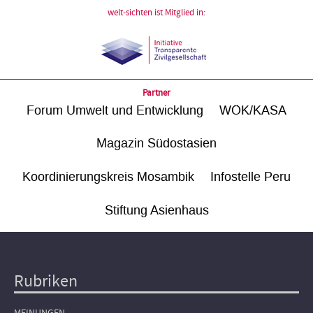
welt-sichten ist Mitglied in:
Partner
Forum Umwelt und Entwicklung
WÖK/KASA
Magazin Südostasien
Koordinierungskreis Mosambik
Infostelle Peru
Stiftung Asienhaus
Rubriken
Hauptnavigation
MEINUNGEN