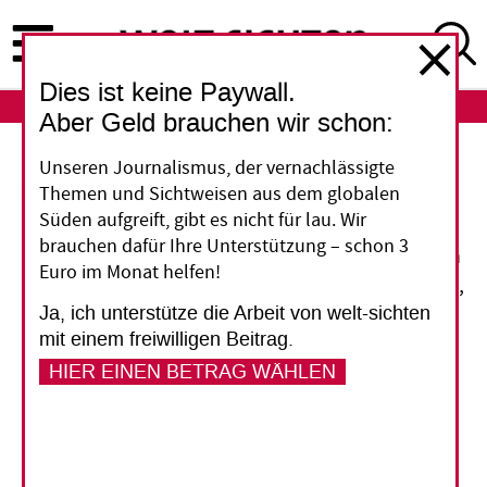
Direkt
zum
Inhalt
Dies ist keine Paywall.
ABO
LOGIN
Aber Geld brauchen wir schon:
Unseren Journalismus, der vernachlässigte
Auf Kosten der Armen
Themen und Sichtweisen aus dem globalen
Süden aufgreift, gibt es nicht für lau. Wir
Der Klimawandel trifft die Menschen in den
brauchen dafür Ihre Unterstützung – schon 3
armen Ländern besonders stark. Ein Abkommen
Euro im Monat helfen!
zum Klimaschutz muss deshalb so gestaltet sein,
Ja, ich unterstütze die Arbeit von welt-sichten
dass es deren Recht auf ein menschenwür-diges
mit einem freiwilligen Beitrag.
Leben nicht beeinträchtigt. Dazu müssen die
HIER EINEN BETRAG WÄHLEN
wohlhabenden Länder ihre
Treibhausgasemissionen deutlich reduzieren
und ihre Energieversorgung entsprechend
umbauen. Bislang ist davon leider nichts zu