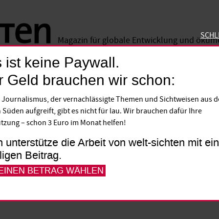
SCHL
Magazin für globale Entwicklung und öku
 ist keine Paywall.
SCHLIE
r Geld brauchen wir schon:
 Journalismus, der vernachlässigte Themen und Sichtweisen aus 
s Wahljahr 2016
 Süden aufgreift, gibt es nicht für lau. Wir brauchen dafür Ihre
tzung – schon 3 Euro im Monat helfen!
h unterstütze die Arbeit von welt-sichten mit e
hr stehen auf dem afrikanischen Kontinen
lligen Beitrag.
tswahlen an. Wo lohnt es sich, genau hi
 EINEN BETRAG WÄHLEN
warum wird das spannend?