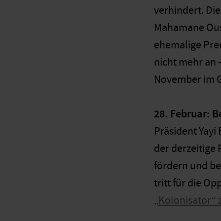
verhindert. Di
Mahamane Ousm
ehemalige Prem
nicht mehr an –
November im G
28. Februar: B
Präsident Yayi 
der derzeitige
fördern und b
tritt für die O
„Kolonisator“ 