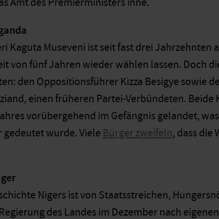
as Amt des Premierministers inne.
Uganda
i Kaguta Museveni ist seit fast drei Jahrzehnten a
it von fünf Jahren wieder wählen lassen. Doch die
n: den Oppositionsführer Kizza Besigye sowie d
nd, einen früheren Partei-Verbündeten. Beide K
hres vorübergehend im Gefängnis gelandet, was 
 gedeutet wurde. Viele
Bürger zweifeln
, dass die
iger
schichte Nigers ist von Staatsstreichen, Hungers
e Regierung des Landes im Dezember nach eigenen