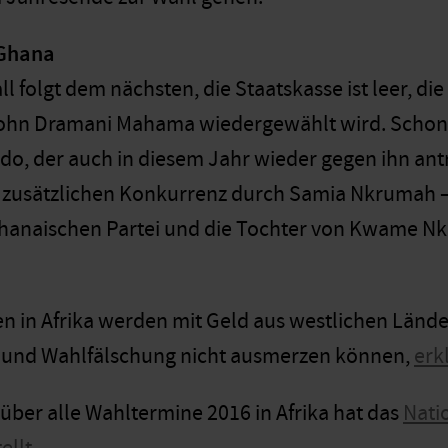
 Ghana
l folgt dem nächsten, die Staatskasse ist leer, die W
John Dramani Mahama wiedergewählt wird. Schon 
o, der auch in diesem Jahr wieder gegen ihn antr
r zusätzlichen Konkurrenz durch Samia Nkrumah – si
ghanaischen Partei und die Tochter von Kwame N
en in Afrika werden mit Geld aus westlichen Länd
n und Wahlfälschung nicht ausmerzen können,
erk
 über alle Wahltermine 2016 in Afrika hat das
Nati