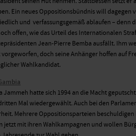
äsident seinen Hut nehmen. Stattdessen setzt er 
en. Ein neues Oppositionsbündnis will dagegen v
iedlich und verfassungsgemäß ablaufen – denn d
och offen, wie das Urteil des Internationalen Str
epräsidenten Jean-Pierre Bemba ausfällt. Ihm w
 vorgeworfen, doch seine Anhänger hoffen auf Fre
möglicher Wahlkandidat.
 Gambia
a Jammeh hatte sich 1994 an die Macht geputscht;
ritten Mal wiedergewählt. Auch bei den Parlame
heit. Mehrere Oppositionsparteien beschuldigen 
 jetzt mit ihren Wahlkampagnen und wollen Bürge
m Jahresende zur Wahl gehen.