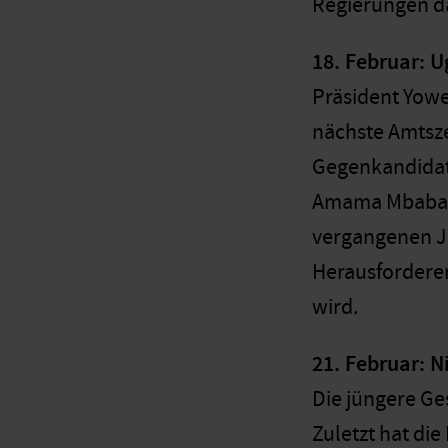
Regierungen d
18. Februar: 
Präsident Yower
nächste Amtsze
Gegenkandidate
Amama Mbabazia
vergangenen Ja
Herausforderer
wird.
21. Februar: N
Die jüngere Ge
Zuletzt hat di