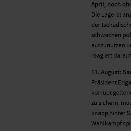
April, noch o
Die Lage ist a
der tschadisch
schwachen polit
auszunutzen un
reagiert darau
11. August: S
Präsident Edga
korrupt geltend
zu sichern, mu
knapp hinter Sa
Wahlkampf spie