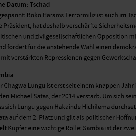
hne Datum: Tschad
ngespannt: Boko Harams Terrormiliz ist auch im T
e Präsident, hat deshalb verschärfte Sicherheit
ischen und zivilgesellschaftlichen Opposition miss
d fordert für die anstehende Wahl einen demokra
f mit verstärkten Repressionen gegen Gewerkscha
ambia
r Chagwa Lungu ist erst seit einem knappen Jahr i
en Michael Satas, der 2014 verstarb. Um sich sein
ss sich Lungu gegen Hakainde Hichilema durchset
ta auf dem 2. Platz und gilt als politischer Hoffn
lt Kupfer eine wichtige Rolle: Sambia ist der zwe