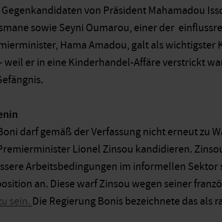
e Gegenkandidaten von Präsident Mahamadou Isso
ane sowie Seyni Oumarou, einer der einflussrei
ierminister, Hama Amadou, galt als wichtigster Ko
 weil er in eine Kinderhandel-Affäre verstrickt war,
efängnis.
enin
Boni darf gemäß der Verfassung nicht erneut zu Wa
 Premierminister Lionel Zinsou kandidieren. Zinsou
essere Arbeitsbedingungen im informellen Sekto
pposition an. Diese warf Zinsou wegen seiner fran
zu sein.
Die Regierung Bonis bezeichnete das als ra