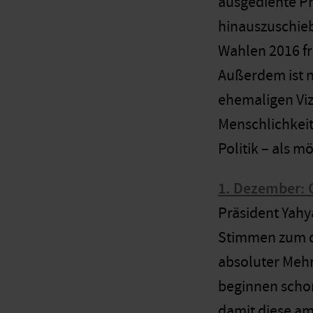
ausgediente Pr
hinauszuschieb
Wahlen 2016 fr
Außerdem ist n
ehemaligen Viz
Menschlichkeit
Politik – als 
1. Dezember:
Präsident Yahy
Stimmen zum d
absoluter Mehr
beginnen schon
damit diese a