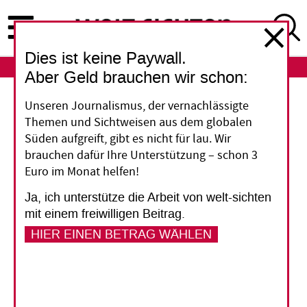
Direkt
zum
Inhalt
Dies ist keine Paywall.
ABO
LOGIN
Aber Geld brauchen wir schon:
Klimaschutz
Unseren Journalismus, der vernachlässigte
Themen und Sichtweisen aus dem globalen
Barmherzigkeit als
Süden aufgreift, gibt es nicht für lau. Wir
brauchen dafür Ihre Unterstützung – schon 3
Antrieb
Euro im Monat helfen!
Ja, ich unterstütze die Arbeit von welt-sichten
Die Beschlüsse der Klimakonferenz von Paris
mit einem freiwilligen Beitrag.
weisen in die richtige Richtung. Für die
HIER EINEN BETRAG WÄHLEN
Umsetzung müssen sich die Lebens- und
Konsumgewohnheiten vor allem in den reichen
Ländern tiefgreifend ändern. Voraussetzung ist
eine Haltung, der das eigene wie das fremde