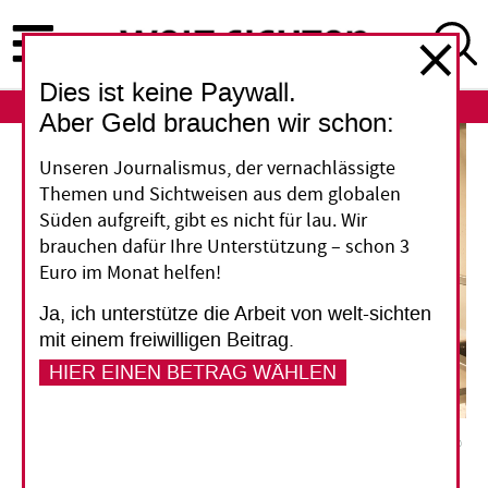
Direkt
zum
Inhalt
Dies ist keine Paywall.
ABO
LOGIN
Aber Geld brauchen wir schon:
Unseren Journalismus, der vernachlässigte
Themen und Sichtweisen aus dem globalen
Süden aufgreift, gibt es nicht für lau. Wir
brauchen dafür Ihre Unterstützung – schon 3
Euro im Monat helfen!
Ja, ich unterstütze die Arbeit von welt-sichten
mit einem freiwilligen Beitrag.
HIER EINEN BETRAG WÄHLEN
Beim Fruchtsaft­hersteller Kevian in Kenia putzen Arbeiterinnen eine Fuhre Ananas. Das
Unternehmen hat mit einem DEG-Kredit eine moderne Verpackungsanlage finanziert.
Tillmann Elliesen