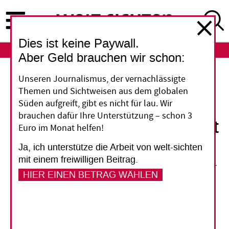
Direkt
zum
Inhalt
Dies ist keine Paywall.
ABO
LOGIN
Aber Geld brauchen wir schon:
CO2-Emissionen
Unseren Journalismus, der vernachlässigte
Themen und Sichtweisen aus dem globalen
RWE wegen
Süden aufgreift, gibt es nicht für lau. Wir
brauchen dafür Ihre Unterstützung – schon 3
Klimawandels vor Gericht
Euro im Monat helfen!
Ja, ich unterstütze die Arbeit von welt-sichten
Kann RWE für den Klimawandel zur
mit einem freiwilligen Beitrag.
Verantwortung gezogen werden? Ein Kleinbauer
HIER EINEN BETRAG WÄHLEN
aus Peru gibt dem Energiekonzern die Schuld
für die Bedrohung seiner Heimat durch
Überschwemmungen.