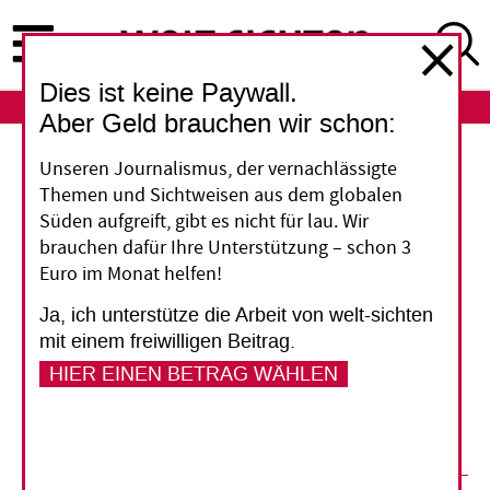
Direkt
zum
Inhalt
Dies ist keine Paywall.
ABO
LOGIN
Aber Geld brauchen wir schon:
Islam und Umweltschutz
Unseren Journalismus, der vernachlässigte
Themen und Sichtweisen aus dem globalen
„Sanftmütig auf der Erde
Süden aufgreift, gibt es nicht für lau. Wir
brauchen dafür Ihre Unterstützung – schon 3
schreiten“
Euro im Monat helfen!
Ja, ich unterstütze die Arbeit von welt-sichten
Der Verein Hima versucht, Muslimen
mit einem freiwilligen Beitrag.
Umweltschutz und eine nachhaltige
HIER EINEN BETRAG WÄHLEN
Lebensweise nahezubringen. Das ist gar nicht so
leicht.