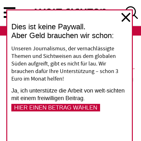
Direkt
zum
Inhalt
Dies ist keine Paywall.
ABO
LOGIN
Aber Geld brauchen wir schon:
Unseren Journalismus, der vernachlässigte
Kein Feuerwehreinsatz
Themen und Sichtweisen aus dem globalen
Süden aufgreift, gibt es nicht für lau. Wir
brauchen dafür Ihre Unterstützung – schon 3
28. März 2009
Euro im Monat helfen!
Ja, ich unterstütze die Arbeit von welt-sichten
Vorlesen
mit einem freiwilligen Beitrag.
HIER EINEN BETRAG WÄHLEN
Politiker und Friedensfachleute haben davor
gewarnt, den Einfluss des zivilen Friedensdienstes
bei der Beendigung von gewaltsamen