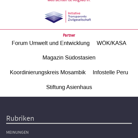
welt-sichten ist Mitglied in:
Partner
Forum Umwelt und Entwicklung
WÖK/KASA
Magazin Südostasien
Koordinierungskreis Mosambik
Infostelle Peru
Stiftung Asienhaus
Rubriken
Hauptnavigation
MEINUNGEN