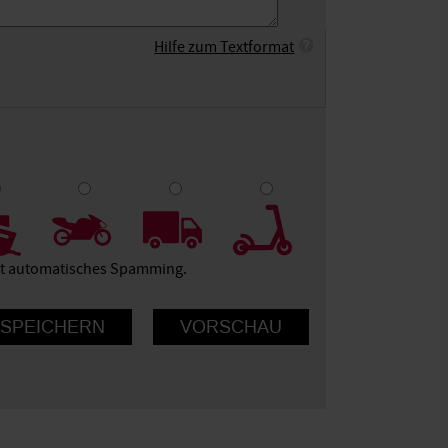
Hilfe zum Textformat
9
10
ert automatisches Spamming.