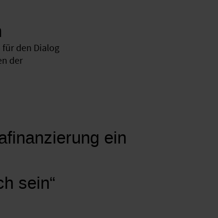
n
für den Dialog
en der
mafinanzierung ein
ch sein“