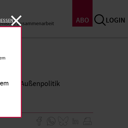
ABO
LOGIN
IESSEN
menische Zusammenarbeit
SSEN
dem
stische Außenpolitik
inem