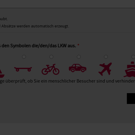
aubt.
Absätze werden automatisch erzeugt.
us den Symbolen die/den/das LKW aus.
4
5
6
7
8
age überprüft, ob Sie ein menschlicher Besucher sind und verhind