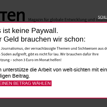
SCHL
Magazin für globale Entwicklung und öku
 ist keine Paywall.
SCHLIE
r Geld brauchen wir schon:
 Journalismus, der vernachlässigte Themen und Sichtweisen aus 
rauen, mehr Frieden
 Süden aufgreift, gibt es nicht für lau. Wir brauchen dafür Ihre
tzung – schon 3 Euro im Monat helfen!
z erklärt, wieso sie ein Zentrum für femini
h unterstütze die Arbeit von welt-sichten mit e
lligen Beitrag.
at.
 EINEN BETRAG WÄHLEN