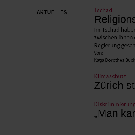
Tschad
AKTUELLES
Religion
Im Tschad haben
zwischen ihnen 
Regierung gesche
Von:
Katja Dorothea Buc
Klimaschutz
Zürich st
Diskriminierun
„Man kan