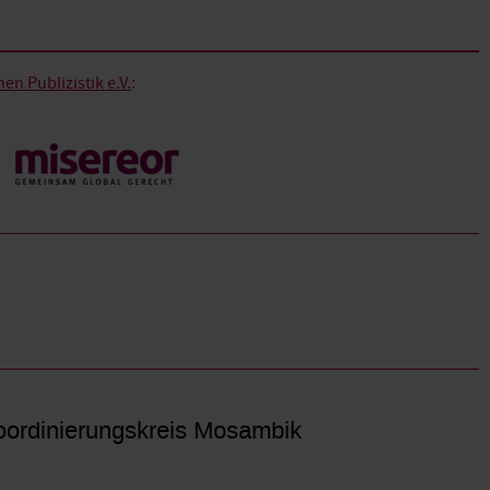
n Publizistik e.V.
:
ordinierungskreis Mosambik