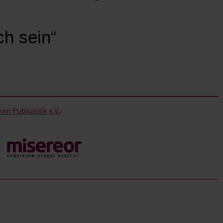
ch sein“
n Publizistik e.V.
: