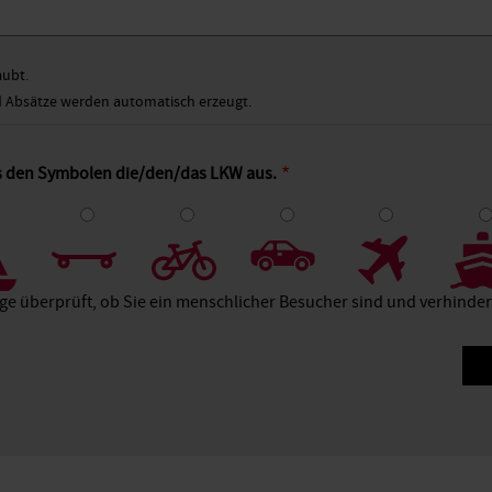
aubt.
Absätze werden automatisch erzeugt.
us den Symbolen die/den/das LKW aus.
4
5
6
7
8
age überprüft, ob Sie ein menschlicher Besucher sind und verhind