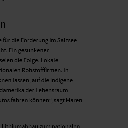
len
e für die Förderung im Salzsee
cht. Ein gesunkener
eien die Folge. Lokale
ionalen Rohstofffirmen. In
nen lassen, auf die indigene
Südamerika der Lebensraum
utos fahren können“, sagt Maren
en Lithiumabbau zum nationalen