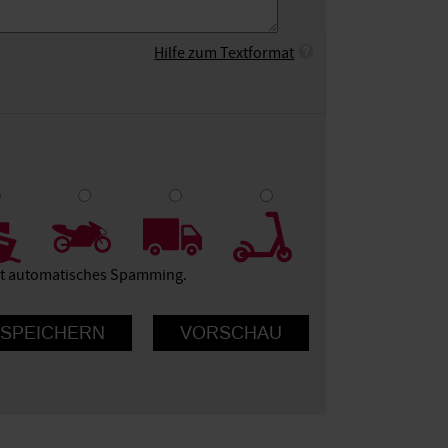
Hilfe zum Textformat
9
10
ert automatisches Spamming.