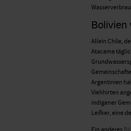
Wasserverbrauc
Bolivien
Allein Chile, 
Atacama täglic
Grundwasserspi
Gemeinschaften
Argentinien ha
Viehhirten ang
indigener Geme
Leifker, eine d
Ein anderes
Bil