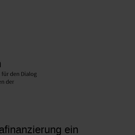
n
für den Dialog
en der
mafinanzierung ein