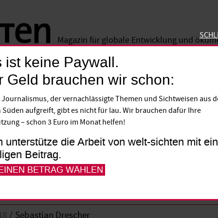
SCHL
Magazin für globale Entwicklung und öku
 ist keine Paywall.
SCHLIE
r Geld brauchen wir schon:
 Journalismus, der vernachlässigte Themen und Sichtweisen aus 
eis für saubere Autos
 Süden aufgreift, gibt es nicht für lau. Wir brauchen dafür Ihre
tzung – schon 3 Euro im Monat helfen!
ektroautos sollen künftig auch in Deutsch
h unterstütze die Arbeit von welt-sichten mit e
lligen Beitrag.
t vor den Folgen der Lithium-Förderung i
 EINEN BETRAG WÄHLEN
18
Sebastian Drescher