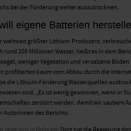
hs bei der Förderung weiter auszutrocknen.
 will eigene Batterien herstel
der weltweit größter Lithium-Produzent, verbrauch
h rund 200 Millionen Wasser, heißt es in dem Beri
egel, weniger Vegetation und versalzene Böden s
 profitierten kaum vom Abbau durch die internat
be die Lithium-Förderung Wasserquellen austrock
ewiesen sind. „Es ist wenig gewonnen, wenn in 
inschaften zerstört werden, damit wir saubere A
er Autorinnen des Berichts.
d zeigt sich in Bolivien
: Dort hat die Regierung d