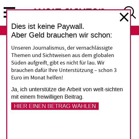
Direkt
zum
Inhalt
Dies ist keine Paywall.
ABO
LOGIN
Aber Geld brauchen wir schon:
Malaysia
Unseren Journalismus, der vernachlässigte
Themen und Sichtweisen aus dem globalen
Ein Kleptokrat und seine
Süden aufgreift, gibt es nicht für lau. Wir
brauchen dafür Ihre Unterstützung – schon 3
Helfer
Euro im Monat helfen!
Ja, ich unterstütze die Arbeit von welt-sichten
Der Fall Najib Razak in Malaysia zeigt
mit einem freiwilligen Beitrag.
exemplarisch, wie ein Staatschef mit Hilfe des
HIER EINEN BETRAG WÄHLEN
internationalen Finanzwesens Geld
beiseiteschaffen kann. Ungewöhnlich ist jedoch,
dass er deshalb abgewählt wurde und nun
Details des kriminellen Treibens ans Licht