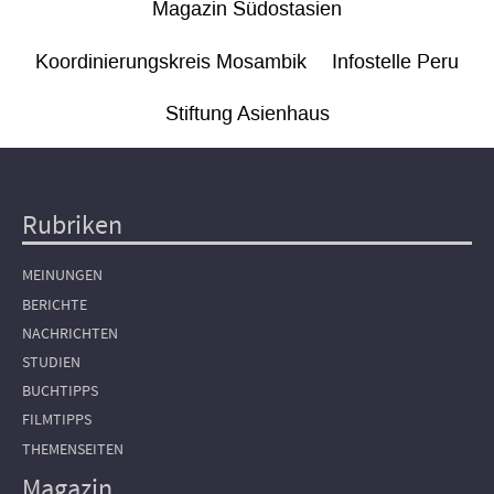
Magazin Südostasien
Koordinierungskreis Mosambik
Infostelle Peru
Stiftung Asienhaus
Rubriken
Hauptnavigation
MEINUNGEN
BERICHTE
NACHRICHTEN
STUDIEN
BUCHTIPPS
FILMTIPPS
THEMENSEITEN
Magazin