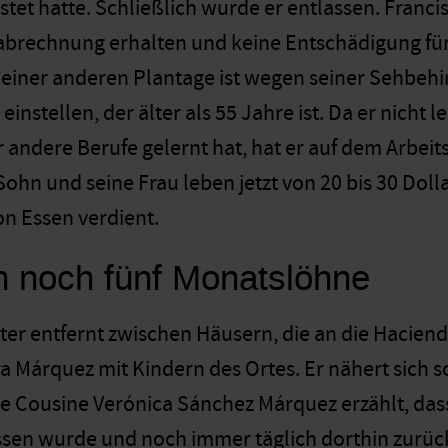
stet hatte. Schließlich wurde er entlassen. Franc
abrechnung erhalten und keine Entschädigung für 
einer anderen Plantage ist wegen seiner Sehbeh
instellen, der älter als 55 Jahre ist. Da er nicht
r andere Berufe gelernt hat, hat er auf dem Arbei
Sohn und seine Frau leben jetzt von 20 bis 30 Doll
n Essen verdient.
n noch fünf Monatslöhne
er entfernt zwischen Häusern, die an die Haciend
ra Márquez mit Kindern des Ortes. Er nähert sich 
ne Cousine Verónica Sánchez Márquez erzählt, dass
sen wurde und noch immer täglich dorthin zurückg