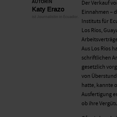
AUTORIN
Der Verkauf v
Katy Erazo
Einnahmen – do
ist Journalistin in Ecuador.
Instituts für 
Los Ríos, Guay
Arbeitsverträg
Aus Los Ríos h
schriftlichen 
gesetzlich vor
von Überstunde
hatte, kannte o
Ausfertigung er
ob ihre Vergütu