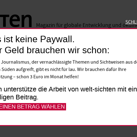
SCHL
Magazin für globale Entwicklung und öku
 ist keine Paywall.
SCHLIE
r Geld brauchen wir schon:
 Journalismus, der vernachlässigte Themen und Sichtweisen aus 
tung für der Deutsche
 Süden aufgreift, gibt es nicht für lau. Wir brauchen dafür Ihre
tzung – schon 3 Euro im Monat helfen!
h unterstütze die Arbeit von welt-sichten mit e
te Lieferland für die Bananen in deutsch
lligen Beitrag.
gebote in unseren Regalen gehen auf Koste
 EINEN BETRAG WÄHLEN
 ihnen werden grundlegende Rechte
.