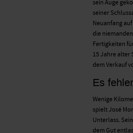
sein Auge geko
seiner Schluss
Neuanfang auf 
die niemanden e
Fertigkeiten fü
15 Jahre alter 
dem Verkauf vo
Es fehle
Wenige Kilomet
spielt José Mo
Unterlass. Sei
dem Gut entlas