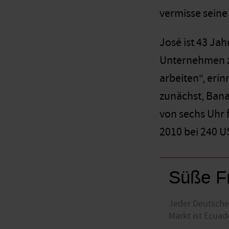
vermisse seine 
José ist 43 Ja
Unternehmen zw
arbeiten“, erin
zunächst, Bana
von sechs Uhr 
2010 bei 240 U
Süße Fr
Jeder Deutsche 
Markt ist Ecuad