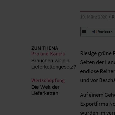
19. März 2020
K
Vorlesen
ZUM THEMA
Riesige grüne 
Pro und Kontra
Brauchen wir ein
Seiten der Lan
Lieferkettengesetz?
endlose Reihen
und vor Beschä
Wertschöpfung
Die Welt der
Lieferketten
Auf einem Gehö
Exportfirma No
wurden im verg