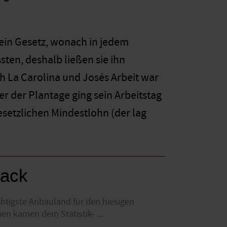
ein Gesetz, wonach in jedem
en, deshalb ließen sie ihn
ch La Carolina und Josés Arbeit war
r der Plantage ging sein Arbeitstag
esetzlichen Mindestlohn (der lag
mack
chtigste Anbauland für den hiesigen
en kamen dem Statistik- ...