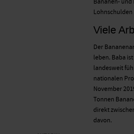
Bananen- und L
Lohnschulden 
Viele Ar
Der Bananenanb
leben. Baba is
landesweit füh
nationalen Pro
November 2019
Tonnen Bananen
direkt zwische
davon.