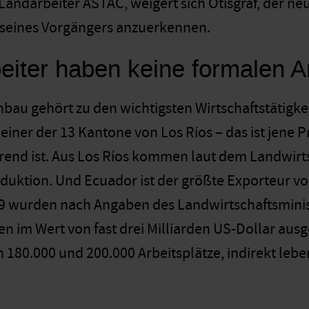
andarbeiter ASTAC, weigert sich Otisgraf, der neu
seines Vorgängers anzuerkennen.
beiter haben keine formalen A
au gehört zu den wichtigsten Wirtschaftstätigkei
t einer der 13 Kantone von Los Ríos – das ist jene
rend ist. Aus Los Ríos kommen laut dem Landwirt
duktion. Und Ecuador ist der größte Exporteur v
 wurden nach Angaben des Landwirtschaftsminist
 im Wert von fast drei Milliarden US-Dollar ausge
n 180.000 und 200.000 Arbeitsplätze, indirekt leb