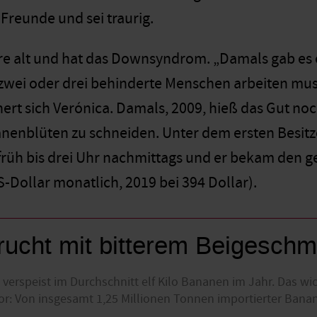
Freunde und sei traurig.
hre alt und hat das Downsyndrom. „Damals gab es 
ei oder drei behinderte Menschen arbeiten musst
nert sich Verónica. Damals, 2009, hieß das Gut no
nenblüten zu schneiden. Unter dem ersten Besitze
früh bis drei Uhr nachmittags und er bekam den g
S-Dollar monatlich, 2019 bei 394 Dollar).
ucht mit bitterem Beigesch
verspeist im Durchschnitt elf Kilo Bananen im Jahr. Das wi
or: Von insgesamt 1,25 Millionen Tonnen importierter Banan