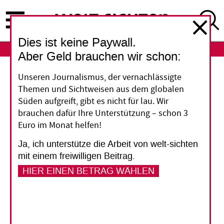
Direkt
zum
Inhalt
Dies ist keine Paywall.
ABO
LOGIN
Aber Geld brauchen wir schon:
Africa-UniNet
Unseren Journalismus, der vernachlässigte
Themen und Sichtweisen aus dem globalen
Österreichisch-
Süden aufgreift, gibt es nicht für lau. Wir
brauchen dafür Ihre Unterstützung – schon 3
afrikanisches
Euro im Monat helfen!
Forschungsnetzwerk
Ja, ich unterstütze die Arbeit von welt-sichten
mit einem freiwilligen Beitrag.
gestartet
HIER EINEN BETRAG WÄHLEN
Zusammenarbeit auf höchstem Niveau: Das
haben sich 63 afrikanische und 19
österreichische Hochschulen im neuen