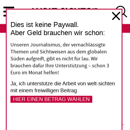
Direkt
zum
Inhalt
Dies ist keine Paywall.
ABO
LOGIN
Aber Geld brauchen wir schon:
Welthandel
Unseren Journalismus, der vernachlässigte
Themen und Sichtweisen aus dem globalen
Die EU und Mexiko
Süden aufgreift, gibt es nicht für lau. Wir
brauchen dafür Ihre Unterstützung – schon 3
ordnen ihren Handel neu
Euro im Monat helfen!
Ja, ich unterstütze die Arbeit von welt-sichten
Das geplante Handelsabkommen der EU mit
mit einem freiwilligen Beitrag.
Mexiko steht im Schatten des Paktes mit den
HIER EINEN BETRAG WÄHLEN
Mercosur-Staaten, provoziert aber ähnliche
Kritik.
02. August 2021
Phillipp Saure