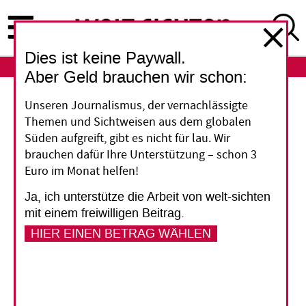
Direkt
zum
Inhalt
Dies ist keine Paywall.
ABO
LOGIN
Aber Geld brauchen wir schon:
Migration in Lateinamerika
Unseren Journalismus, der vernachlässigte
Themen und Sichtweisen aus dem globalen
Akzeptanz
Süden aufgreift, gibt es nicht für lau. Wir
brauchen dafür Ihre Unterstützung – schon 3
venezolanischer
Euro im Monat helfen!
Flüchtlinge schwindet
Ja, ich unterstütze die Arbeit von welt-sichten
mit einem freiwilligen Beitrag.
Die Corona-Pandemie hat Armut und
HIER EINEN BETRAG WÄHLEN
Ungleichheit in Lateinamerika verschärft. Die
gesellschaftlichen Spannungen nehmen zu.
Jetzt werden die venezolanischen Flüchtlinge
zur Zielscheibe von Rassismus und Gewalt.